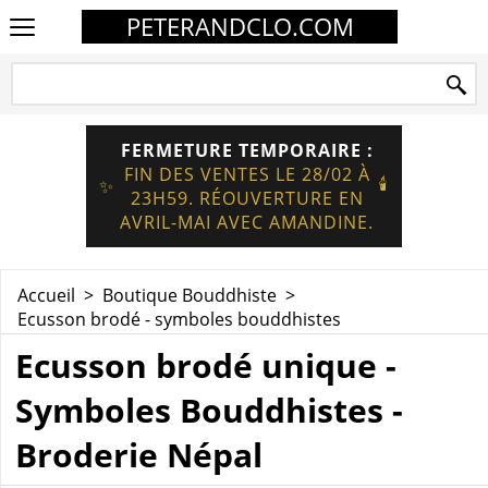
PETERANDCLO.COM
FERMETURE TEMPORAIRE :
FIN DES VENTES LE 28/02 À
🕯️
✨
23H59. RÉOUVERTURE EN
AVRIL-MAI AVEC AMANDINE.
Accueil
>
Boutique Bouddhiste
>
Ecusson brodé - symboles bouddhistes
Ecusson brodé unique -
Symboles Bouddhistes -
Broderie Népal