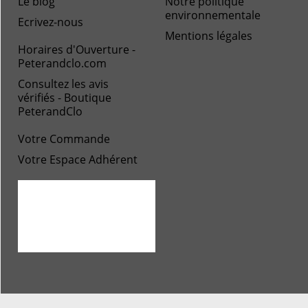
Le blog
Notre politique
environnementale
Ecrivez-nous
Mentions légales
Horaires d'Ouverture -
Peterandclo.com
Consultez les avis
vérifiés - Boutique
PeterandClo
Votre Commande
Votre Espace Adhérent