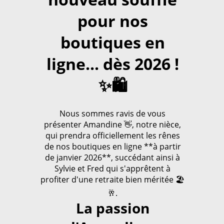
pour nos
boutiques en
ligne... dès 2026 !
Bijoux tibétains en argent massif
✨🛍️
Bijoux tibetains en argent massif:Peterandclo a
sélectionné une large collection de bijoux du Tibet ou
d inspiration tibetaine en argent massif avec des
Nous sommes ravis de vous
pierres semi-précieuses mais aussi un grand choix
présenter Amandine 👋, notre nièce,
de pendentifs tibétains , de bijoux hindous importés
qui prendra officiellement les rênes
par nos soins du Népal ou du Tibet .La plupart de
de nos boutiques en ligne **à partir
nos bijoux tibétains et Hindous sont des bijoux de
de janvier 2026**, succédant ainsi à
créateurs , uniques .Réalisés avec le plus grand soin
Sylvie et Fred qui s'apprêtent à
et d' excellente qualité , ces bijoux issus de l'
profiter d'une retraite bien méritée 🏖️
artisanat tibétain , népalais ou indien sont fabriqués
à la main par des artisans népalais , tibétains ou
🥂.
indiens .
La passion