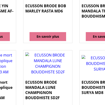
 YIN
ECUSSON BRODE BOB
ECUSSON B
ME AF-
MARLEY RASTA MD6
MANDALA T
BOUDDHISM
us
En savoir plus
En savo
mort
ECUSSON BRODE
ECUSSON B
pplique
MANDALA LUNE
BOUDDHISTE
n
CHAMPIGNON
SURYA MD8
 AM
BOUDDHISTE SD2F