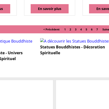
us
En savoir plus
En savo
< Précédent
1
2
3
4
5
6
7
Suiv
Statues Bouddhistes - Décoration
te - Univers
Spirituelle
Spirituel