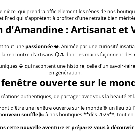
ièce, qui prendra officiellement les rênes de nos boutiques
 et Fred qui s'apprêtent à profiter d'une retraite bien méritée
n d'Amandine : Artisanat et 
nt tout une
passionnée
❤️. Animée par une curiosité insatia
 la rencontre d'artisans 🧑‍🎨 dont les mains façonnent des 
 uniques 💎 qui racontent une histoire, celle d'un savoir-fai
en génération.
fenêtre ouverte sur le mond
créations authentiques, de partager avec vous la beauté et la
t d'être une fenêtre ouverte sur le monde 🌐, un lieu où l'a
nouveau souffle
🌬️ à nos boutiques **dès 2026**, tout en c
s cette nouvelle aventure et préparez-vous à découvrir 