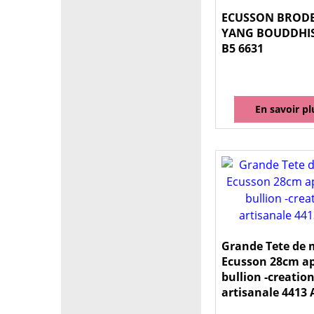
ECUSSON BRODE
YANG BOUDDHIS
B5 6631
En savoir pl
Grande Tete de 
Ecusson 28cm a
bullion -creatio
artisanale 4413