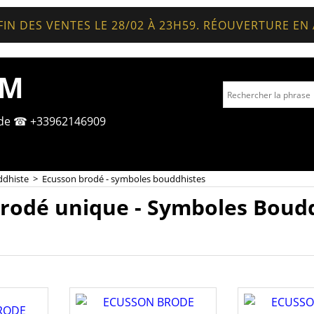
FIN DES VENTES LE 28/02 À 23H59. RÉOUVERTURE EN
OM
nde ☎ +33962146909
ddhiste
>
Ecusson brodé - symboles bouddhistes
rodé unique - Symboles Boudd