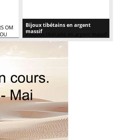
Bijoux tibétains en argent
massif
Bijoux tibetains en argent
massif:Peterandclo a sélectionné une large
collection de bijoux du Tibet ou d
inspiration tibetaine en argent massif avec
des pierres semi-précieuses mais aussi un
grand choix de pendentifs tibétains , de
bijoux hindous importés par nos soins du
Népal ou du Tibet .La plupart de nos bijoux
tibétains et Hindous sont des bijoux de
créateurs , uniques .Réalisés avec le plus
grand soin et d' excellente qualité , ces
bijoux issus de l' artisanat tibétain ,
népalais ou indien sont fabriqués à la main
par des artisans népalais , tibétains ou
indiens .