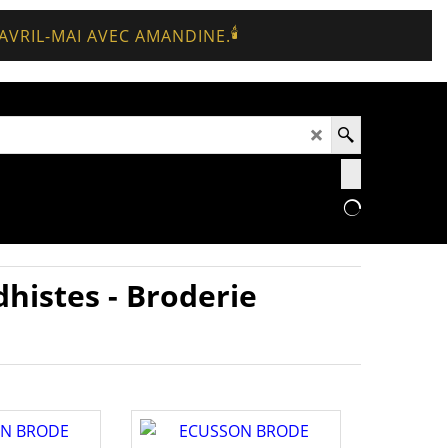
🕯️
 AVRIL-MAI AVEC AMANDINE.
histes - Broderie