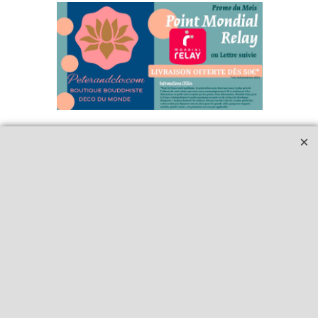
Qui sommes-nous ?
Livraison et retours
Le blog
Notre politique
environnementale
Ecrivez-nous
Mentions légales
Horaires d'Ouverture -
Peterandclo.com
Consultez les avis
vérifiés - Boutique
PeterandClo