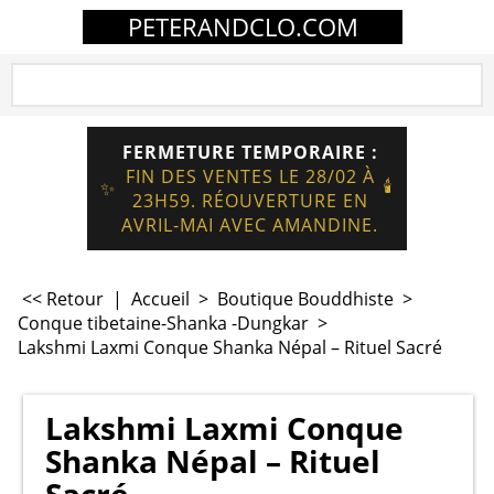
PETERANDCLO.COM
FERMETURE TEMPORAIRE :
FIN DES VENTES LE 28/02 À
🕯️
✨
23H59. RÉOUVERTURE EN
AVRIL-MAI AVEC AMANDINE.
<< Retour
|
Accueil
>
Boutique Bouddhiste
>
Conque tibetaine-Shanka -Dungkar
>
Lakshmi Laxmi Conque Shanka Népal – Rituel Sacré
Lakshmi Laxmi Conque
Shanka Népal – Rituel