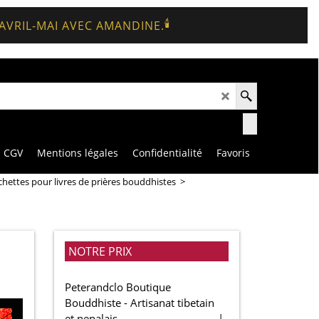
🕯️
 AVRIL-MAI AVEC AMANDINE.
CGV
Mentions légales
Confidentialité
Favoris
hettes pour livres de prières bouddhistes
>
NOTRE PRIX
Peterandclo Boutique
Bouddhiste - Artisanat tibetain
et nepalais