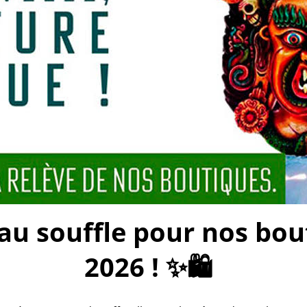
 souffle pour nos bouti
2026 ! ✨🛍️