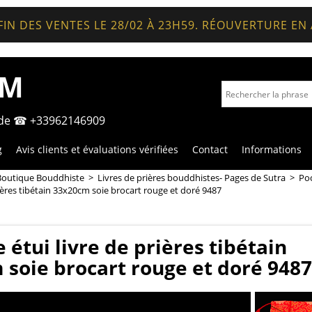
FIN DES VENTES LE 28/02 À 23H59. RÉOUVERTURE EN
OM
nde ☎ +33962146909
g
Avis clients et évaluations vérifiées
Contact
Informations
Boutique Bouddhiste
>
Livres de prières bouddhistes- Pages de Sutra
>
Poc
rières tibétain 33x20cm soie brocart rouge et doré 9487
 étui livre de prières tibétain
soie brocart rouge et doré 9487