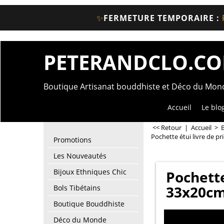
✨
FERMETURE TEMPORAIRE :
PETERANDCLO.C
Boutique Artisanat bouddhiste et Déco du Mo
Accueil
Le blo
<< Retour
|
Accueil
>
Pochette étui livre de p
Promotions
Les Nouveautés
Bijoux Ethniques Chic
Pochette
33x20cm 
Bols Tibétains
Boutique Bouddhiste
Déco du Monde