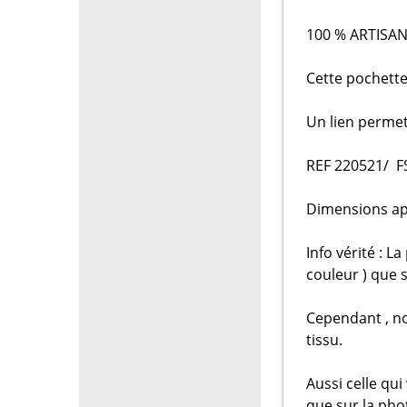
100 % ARTISA
Cette pochette 
Un lien permet
REF 220521/ F
Dimensions app
Info vérité : 
couleur ) que s
Cependant , n
tissu.
Aussi celle qu
que sur la pho