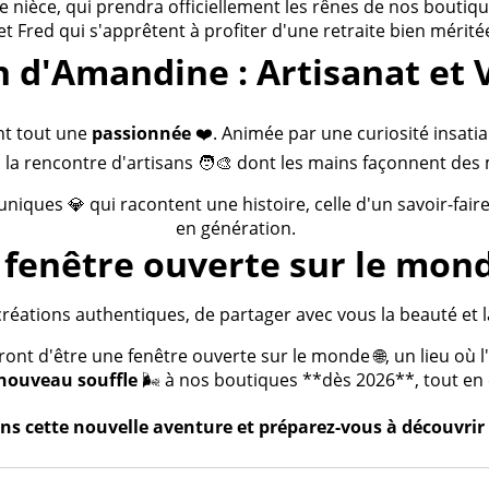
ièce, qui prendra officiellement les rênes de nos boutiques
 et Fred qui s'apprêtent à profiter d'une retraite bien méritée
n d'Amandine : Artisanat et 
nt tout une
passionnée
❤️. Animée par une curiosité insatia
 la rencontre d'artisans 🧑‍🎨 dont les mains façonnent des 
 uniques 💎 qui racontent une histoire, celle d'un savoir-fai
en génération.
fenêtre ouverte sur le mond
créations authentiques, de partager avec vous la beauté et la
t d'être une fenêtre ouverte sur le monde 🌐, un lieu où l'a
nouveau souffle
🌬️ à nos boutiques **dès 2026**, tout en c
s cette nouvelle aventure et préparez-vous à découvrir 