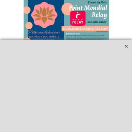
Qui sommes-nous ?
Livraison et retours
Le blog
Notre politique
environnementale
Ecrivez-nous
Mentions légales
Horaires d'Ouverture -
Peterandclo.com
Consultez les avis
vérifiés - Boutique
PeterandClo