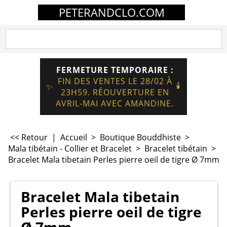
PETERANDCLO.COM
FERMETURE TEMPORAIRE :
FIN DES VENTES LE 28/02 À
🕯️
✨
23H59. RÉOUVERTURE EN
AVRIL-MAI AVEC AMANDINE.
<< Retour
|
Accueil
>
Boutique Bouddhiste
>
Mala tibétain - Collier et Bracelet
>
Bracelet tibétain
>
Bracelet Mala tibetain Perles pierre oeil de tigre Ø 7mm
Bracelet Mala tibetain
Perles pierre oeil de tigre