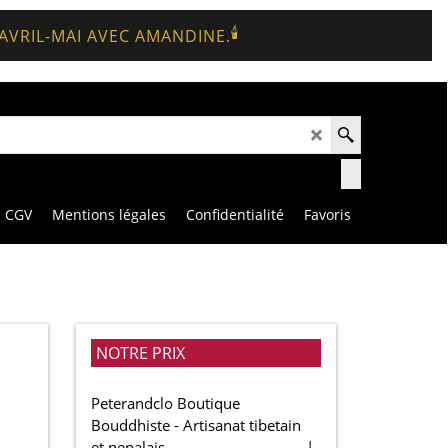
🕯️
 AVRIL-MAI AVEC AMANDINE.
CGV
Mentions légales
Confidentialité
Favoris
NOTRE PRIX
Peterandclo Boutique
Bouddhiste - Artisanat tibetain
et nepalais