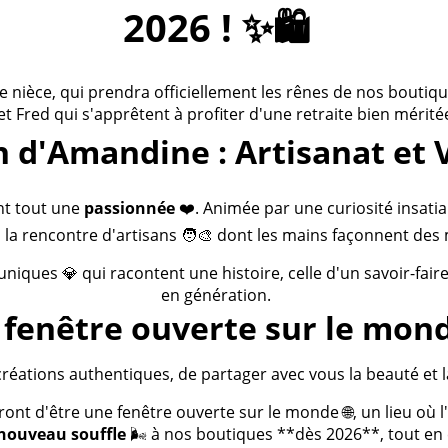
2026 ! ✨🛍️
ièce, qui prendra officiellement les rênes de nos boutiques
 et Fred qui s'apprêtent à profiter d'une retraite bien méritée
n d'Amandine : Artisanat et 
nt tout une
passionnée
❤️. Animée par une curiosité insatia
 la rencontre d'artisans 🧑‍🎨 dont les mains façonnent des 
 uniques 💎 qui racontent une histoire, celle d'un savoir-fai
en génération.
fenêtre ouverte sur le mond
créations authentiques, de partager avec vous la beauté et la
t d'être une fenêtre ouverte sur le monde 🌐, un lieu où l'a
nouveau souffle
🌬️ à nos boutiques **dès 2026**, tout en c