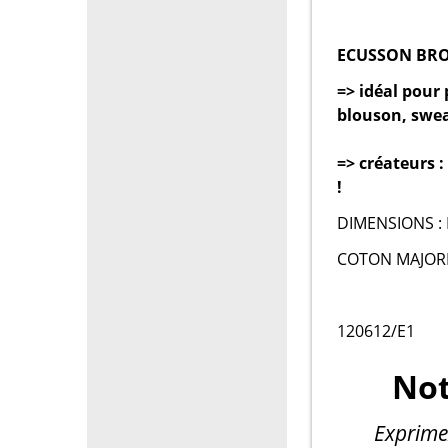
ECUSSON BRO
=> idéal pour 
blouson, sweat
=> créateurs 
!
DIMENSIONS :
COTON MAJORI
120612/E1
Not
Exprime