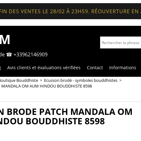
FIN DES VENTES LE 28/02 À 23H59. RÉOUVERTURE EN
OM
nde ☎ +33962146909
g
Avis clients et évaluations vérifiées
Contact
Informations
Boutique Bouddhiste
>
Ecusson brodé - symboles bouddhistes
>
 MANDALA OM AUM HINDOU BOUDDHISTE 8598
N BRODE PATCH MANDALA OM
NDOU BOUDDHISTE 8598