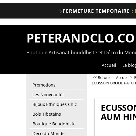
✨
FERMETURE TEMPORAIRE :
PETERANDCLO.C
Boutique Artisanat bouddhiste et Déco du Mo
Accueil
Le blo
<< Retour
|
Accueil
>
ECUSSON BRODE PATCH
Promotions
Les Nouveautés
Bijoux Ethniques Chic
ECUSSO
AUM HI
Bols Tibétains
Boutique Bouddhiste
Déco du Monde