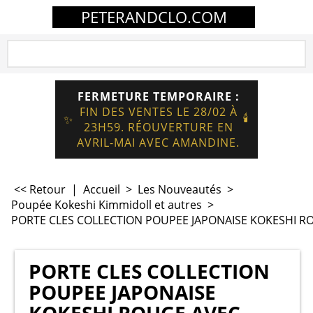
PETERANDCLO.COM
FERMETURE TEMPORAIRE :
FIN DES VENTES LE 28/02 À
🕯️
✨
23H59. RÉOUVERTURE EN
AVRIL-MAI AVEC AMANDINE.
<< Retour
|
Accueil
>
Les Nouveautés
>
Poupée Kokeshi Kimmidoll et autres
>
PORTE CLES COLLECTION POUPEE JAPONAISE KOKESHI RO
PORTE CLES COLLECTION
POUPEE JAPONAISE