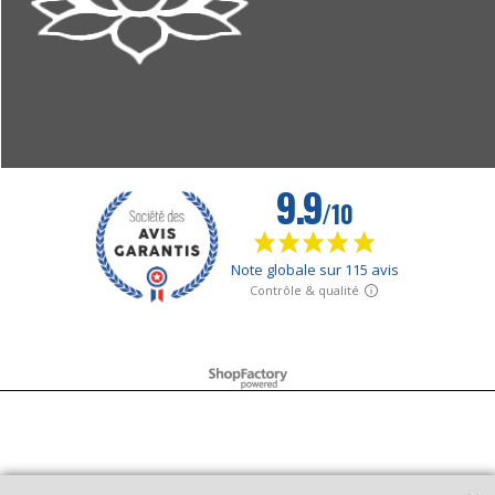
Boutique en ligne créés avec le logiciel eCommerce ShopFactory