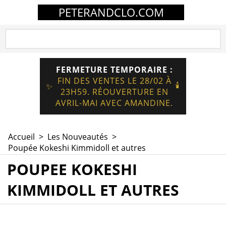
PETERANDCLO.COM
FERMETURE TEMPORAIRE :
FIN DES VENTES LE 28/02 À
🕯️
✨
23H59. RÉOUVERTURE EN
AVRIL-MAI AVEC AMANDINE.
Accueil
>
Les Nouveautés
>
Poupée Kokeshi Kimmidoll et autres
POUPEE KOKESHI
KIMMIDOLL ET AUTRES