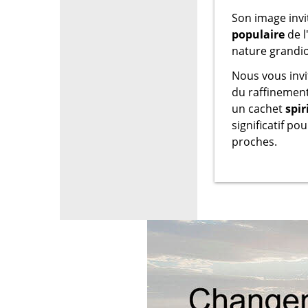
Son image invi
populaire
de l
nature grandi
Nous vous inv
du raffinement
un cachet
spir
significatif po
proches.