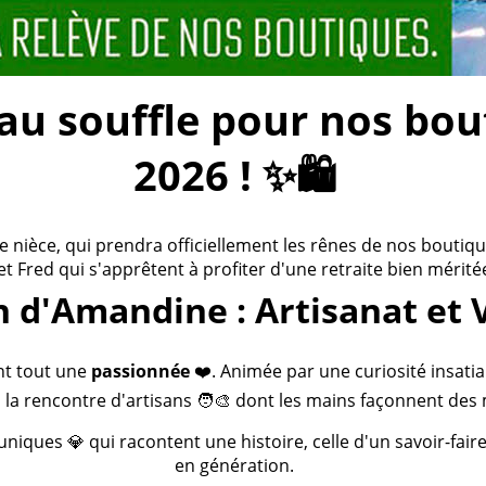
 souffle pour nos bouti
2026 ! ✨🛍️
ièce, qui prendra officiellement les rênes de nos boutiques
 et Fred qui s'apprêtent à profiter d'une retraite bien méritée
n d'Amandine : Artisanat et 
nt tout une
passionnée
❤️. Animée par une curiosité insatia
 la rencontre d'artisans 🧑‍🎨 dont les mains façonnent des 
 uniques 💎 qui racontent une histoire, celle d'un savoir-fai
en génération.