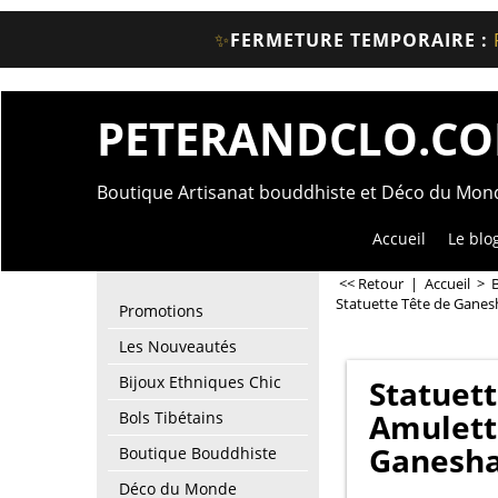
✨
FERMETURE TEMPORAIRE :
PETERANDCLO.C
Boutique Artisanat bouddhiste et Déco du Mo
Accueil
Le blo
<< Retour
|
Accueil
>
Statuette Tête de Ganes
Promotions
Les Nouveautés
Bijoux Ethniques Chic
Statuett
Amulett
Bols Tibétains
Ganesh
Boutique Bouddhiste
Déco du Monde