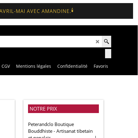
🕯️
 AVRIL-MAI AVEC AMANDINE.
CGV
Mentions légales
Confidentialité
Favoris
NOTRE PRIX
Peterandclo Boutique
Bouddhiste - Artisanat tibetain
et nepalais