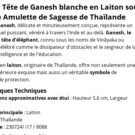
e Tête de Ganesh blanche en Laiton so
e Amulette de Sagesse de Thaïlande
Ganesh
, délicate et minutieusement conçue, représente un
el puissant, vénéré à travers l'Inde et au-delà.
Ganesh, le
 tête d'éléphant
, connu sous les noms de Vinâyaka ou
célébré comme le dissipateur d'obstacles et le seigneur de l
ntelligence et de l'éducation.
en
laiton
, originaire de Thaïlande, offre non seulement un
érieure exquise mais aussi un véritable
symbole
de
 de protection.
iques Techniques
ns approximatives avec étui
: Hauteur 5.6 cm, Largeur
principale
: Laiton
 Thaïlande
e
: 230724/ i17 / 8088