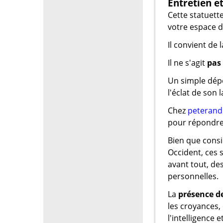
Entretien e
Cette statuett
votre espace d
Il convient de 
Il ne s'agit
pas
Un simple dépo
l'éclat de son l
Chez
peterand
pour répondre à
Bien que cons
Occident, ces 
avant tout, de
personnelles.
La
présence d
les croyances, 
l'intelligence e