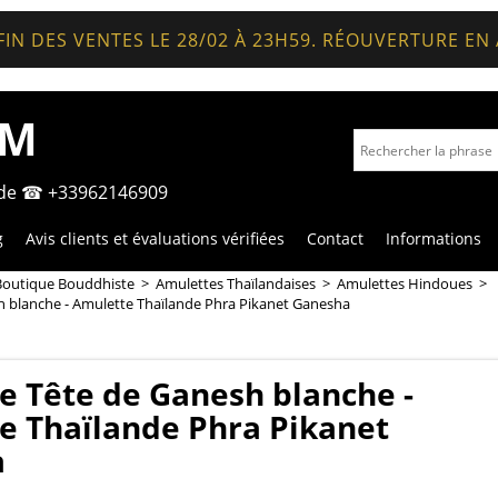
FIN DES VENTES LE 28/02 À 23H59. RÉOUVERTURE EN
OM
nde ☎ +33962146909
g
Avis clients et évaluations vérifiées
Contact
Informations
Boutique Bouddhiste
>
Amulettes Thaïlandaises
>
Amulettes Hindoues
>
h blanche - Amulette Thaïlande Phra Pikanet Ganesha
e Tête de Ganesh blanche -
e Thaïlande Phra Pikanet
a