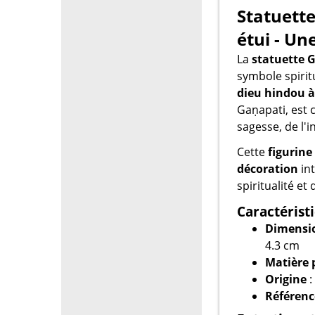
Statuett
étui - Un
La
statuette 
symbole spiritu
dieu hindou à
Gaṇapati, est 
sagesse, de l'i
Cette
figurine
décoration
int
spiritualité et
Caractérist
Dimensio
4.3 cm
Matière 
Origine
:
Référenc