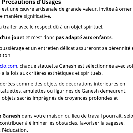
t Précautions d'Usages
e est une œuvre artisanale de grande valeur, invitée à orner
e manière significative.
la traiter avec le respect dû à un objet spirituel.
 d'un jouet
et n'est donc
pas adapté aux enfants
.
ussiérage et un entretien délicat assureront sa pérennité 
aiton.
clo.com
, chaque statuette Ganesh est sélectionnée avec so
 la fois aux critères esthétiques et spirituels.
idérées comme des objets de décorations intérieures en
statuettes, amulettes ou figurines de Ganesh demeurent,
s objets sacrés imprégnés de croyances profondes et
e Ganesh
dans votre maison ou lieu de travail pourrait, sel
contribuer à éliminer les obstacles, favoriser la sagesse,
t l'éducation.