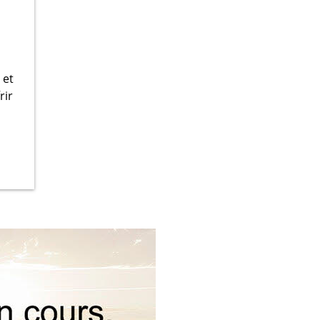
 et
frir