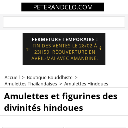
PETERANDCLO.COM
FERMETURE TEMPORAIRE :
FIN DES VENTES LE 28/02 À
🕯️
✨
23H59. RÉOUVERTURE EN
AVRIL-MAI AVEC AMANDINE.
Accueil
>
Boutique Bouddhiste
>
Amulettes Thaïlandaises
>
Amulettes Hindoues
Amulettes et figurines des
divinités hindoues