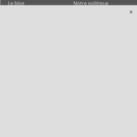
Le blog
Notre politique
environnementale
Ecrivez-nous
Mentions légales
Horaires d'Ouverture -
Peterandclo.com
Consultez les avis
vérifiés - Boutique
PeterandClo
Votre Commande
Votre Espace Adhérent