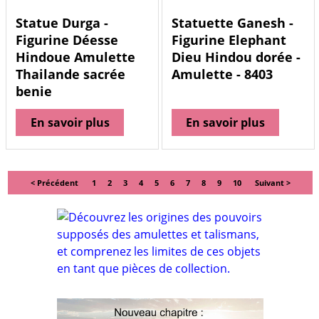
Statue Durga -
Statuette Ganesh -
Figurine Déesse
Figurine Elephant
Hindoue Amulette
Dieu Hindou dorée -
Thailande sacrée
Amulette - 8403
benie
En savoir plus
En savoir plus
< Précédent
1
2
3
4
5
6
7
8
9
10
Suivant >