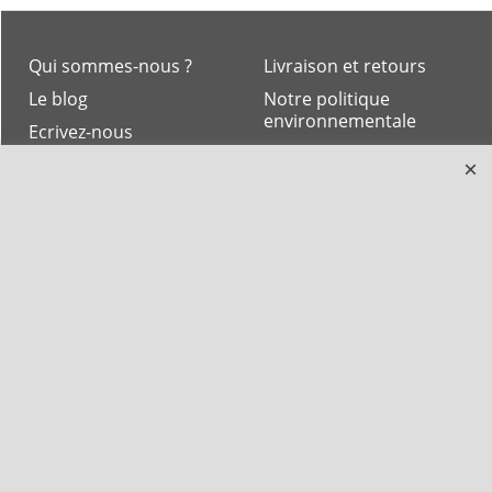
Qui sommes-nous ?
Livraison et retours
Le blog
Notre politique
environnementale
Ecrivez-nous
Mentions légales
Horaires d'Ouverture -
Peterandclo.com
Consultez les avis
vérifiés - Boutique
PeterandClo
Votre Commande
Votre Espace Adhérent