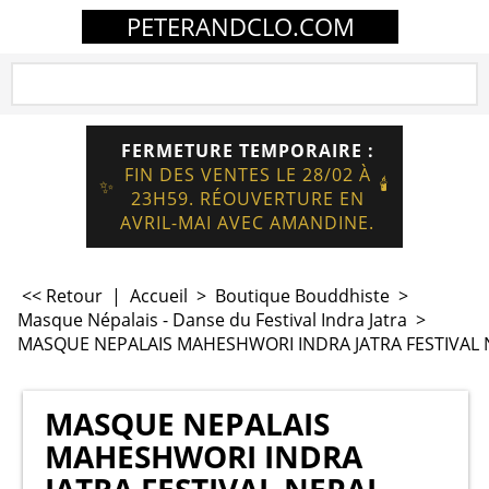
PETERANDCLO.COM
FERMETURE TEMPORAIRE :
FIN DES VENTES LE 28/02 À
🕯️
✨
23H59. RÉOUVERTURE EN
AVRIL-MAI AVEC AMANDINE.
<< Retour
|
Accueil
>
Boutique Bouddhiste
>
Masque Népalais - Danse du Festival Indra Jatra
>
MASQUE NEPALAIS MAHESHWORI INDRA JATRA FESTIVAL 
MASQUE NEPALAIS
MAHESHWORI INDRA