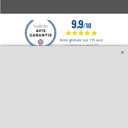
Boutique en ligne créés avec le logiciel eCommerce ShopFactory