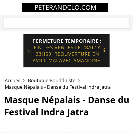
PETERANDCLO.COM
FERMETURE TEMPORAIRE :
FIN DES VENTES LE 28/02 À
🕯️
✨
23H59. RÉOUVERTURE EN
AVRIL-MAI AVEC AMANDINE.
Accueil
>
Boutique Bouddhiste
>
Masque Népalais - Danse du Festival Indra Jatra
Masque Népalais - Danse du
Festival Indra Jatra