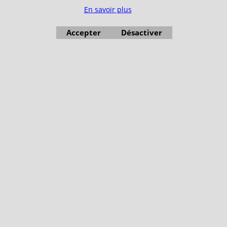
En savoir plus
Accepter
Désactiver
Boutique en ligne créés avec le logiciel eCommerce ShopFactory