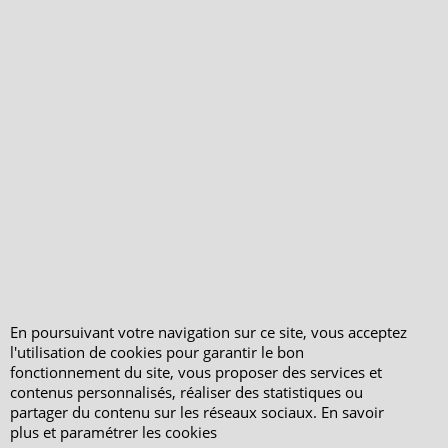
Qui sommes-nous ?
Livraison et retours
Le blog
Notre politique
environnementale
Ecrivez-nous
Mentions légales
Horaires d'Ouverture -
Peterandclo.com
Consultez les avis
vérifiés - Boutique
PeterandClo
Votre Commande
Votre Espace Adhérent
En poursuivant votre navigation sur ce site, vous acceptez
l'utilisation de cookies pour garantir le bon
fonctionnement du site, vous proposer des services et
contenus personnalisés, réaliser des statistiques ou
partager du contenu sur les réseaux sociaux. En savoir
plus et paramétrer les cookies