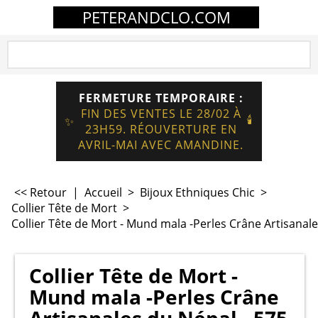
PETERANDCLO.COM
FERMETURE TEMPORAIRE :
FIN DES VENTES LE 28/02 À
🕯️
✨
23H59. RÉOUVERTURE EN
AVRIL-MAI AVEC AMANDINE.
<< Retour
|
Accueil
>
Bijoux Ethniques Chic
>
Collier Tête de Mort
>
Collier Tête de Mort - Mund mala -Perles Crâne Artisanale
Collier Tête de Mort -
Mund mala -Perles Crâne