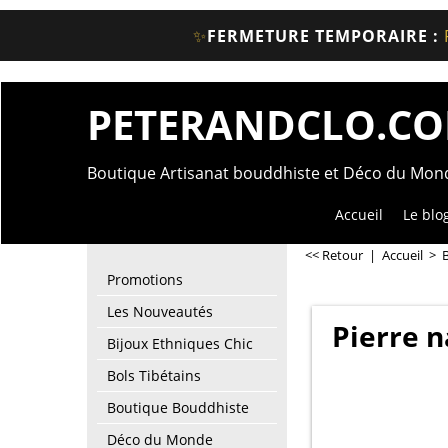
✨
FERMETURE TEMPORAIRE :
PETERANDCLO.C
Boutique Artisanat bouddhiste et Déco du Mo
Accueil
Le blo
<< Retour
|
Accueil
>
Promotions
Les Nouveautés
Pierre n
Bijoux Ethniques Chic
Bols Tibétains
Boutique Bouddhiste
Déco du Monde