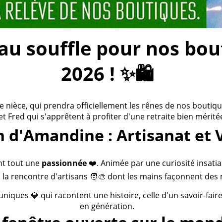
 souffle pour nos bouti
2026 ! ✨🛍️
ièce, qui prendra officiellement les rênes de nos boutiques
 et Fred qui s'apprêtent à profiter d'une retraite bien méritée
n d'Amandine : Artisanat et 
nt tout une
passionnée
❤️. Animée par une curiosité insatia
 la rencontre d'artisans 🧑‍🎨 dont les mains façonnent des 
 uniques 💎 qui racontent une histoire, celle d'un savoir-fai
en génération.