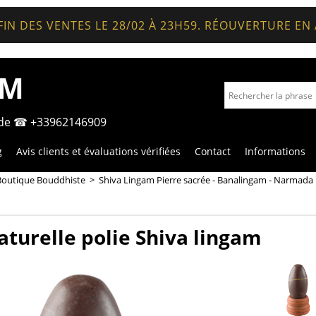
FIN DES VENTES LE 28/02 À 23H59. RÉOUVERTURE EN
OM
nde ☎ +33962146909
g
Avis clients et évaluations vérifiées
Contact
Informations
Boutique Bouddhiste
>
Shiva Lingam Pierre sacrée - Banalingam - Narmada
aturelle polie Shiva lingam