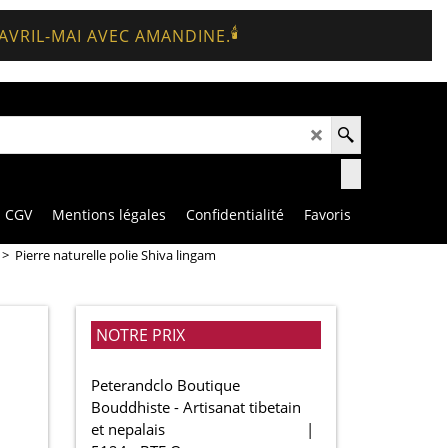
🕯️
 AVRIL-MAI AVEC AMANDINE.
CGV
Mentions légales
Confidentialité
Favoris
>
Pierre naturelle polie Shiva lingam
NOTRE PRIX
Peterandclo Boutique
Bouddhiste - Artisanat tibetain
et nepalais