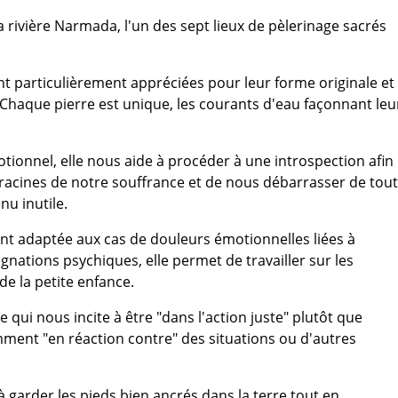
la rivière Narmada, l'un des sept lieux de pèlerinage sacrés
nt particulièrement appréciées pour leur forme originale et
. Chaque pierre est unique, les courants d'eau façonnant leu
otionnel, elle nous aide à procéder à une introspection afin
 racines de notre souffrance et de nous débarrasser de tout
nu inutile.
nt adaptée aux cas de douleurs émotionnelles liées à
gnations psychiques, elle permet de travailler sur les
e la petite enfance.
e qui nous incite à être "dans l'action juste" plutôt que
ment "en réaction contre" des situations ou d'autres
à garder les pieds bien ancrés dans la terre tout en