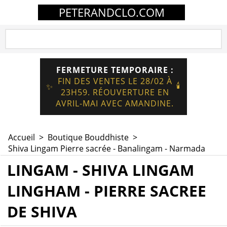
PETERANDCLO.COM
FERMETURE TEMPORAIRE :
FIN DES VENTES LE 28/02 À
🕯️
✨
23H59. RÉOUVERTURE EN
AVRIL-MAI AVEC AMANDINE.
Accueil
>
Boutique Bouddhiste
>
Shiva Lingam Pierre sacrée - Banalingam - Narmada
LINGAM - SHIVA LINGAM
LINGHAM - PIERRE SACREE
DE SHIVA