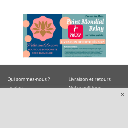
Qui sommes-nous ?
Livraison et retours
Le blog
Notre politique
environnementale
Ecrivez-nous
Mentions légales
Horaires d'Ouverture -
Peterandclo.com
Consultez les avis
vérifiés - Boutique