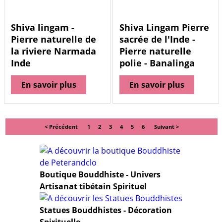
Shiva lingam -
Shiva Lingam Pierre
Pierre naturelle de
sacrée de l'Inde -
la riviere Narmada
Pierre naturelle
Inde
polie - Banalinga
En savoir plus
En savoir plus
< Précédent
1
2
3
4
5
6
Suivant >
Boutique Bouddhiste - Univers
Artisanat tibétain Spirituel
Statues Bouddhistes - Décoration