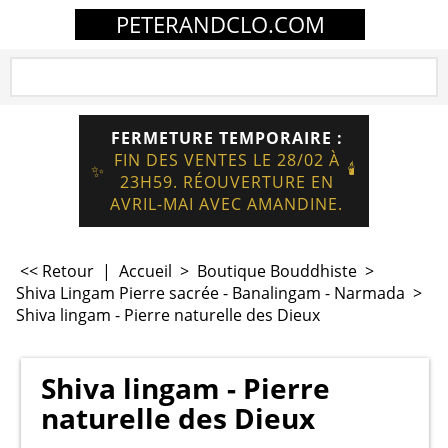
PETERANDCLO.COM
FERMETURE TEMPORAIRE :
FIN DES VENTES LE 28/02 À
🕯️
✨
23H59. RÉOUVERTURE EN
AVRIL-MAI AVEC AMANDINE.
<< Retour
|
Accueil
>
Boutique Bouddhiste
>
Shiva Lingam Pierre sacrée - Banalingam - Narmada
>
Shiva lingam - Pierre naturelle des Dieux
Shiva lingam - Pierre
naturelle des Dieux