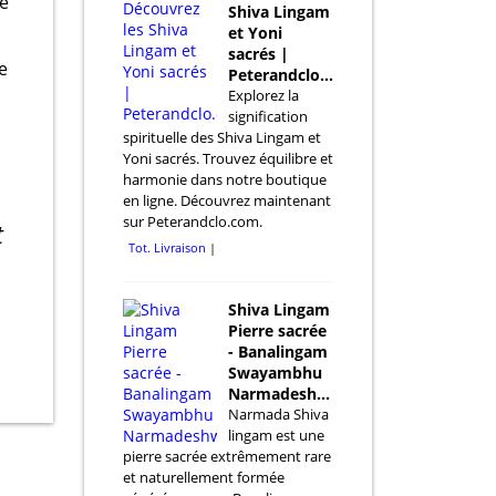
de
Shiva Lingam
et Yoni
sacrés |
e
Peterandclo.com
Explorez la
signification
spirituelle des Shiva Lingam et
Yoni sacrés. Trouvez équilibre et
harmonie dans notre boutique
en ligne. Découvrez maintenant
sur Peterandclo.com.
t
Tot. Livraison
Shiva Lingam
Pierre sacrée
- Banalingam
Swayambhu
Narmadeshwa
Narmada Shiva
lingam est une
pierre sacrée extrêmement rare
et naturellement formée