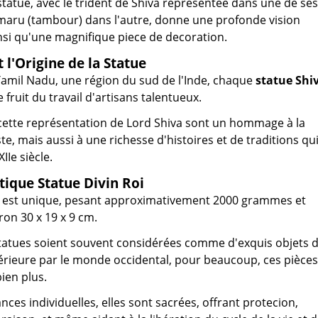
 statue, avec le trident de Shiva représentée dans une de ses
maru (tambour) dans l'autre, donne une profonde vision
si qu'une magnifique piece de decoration.
t l'Origine de la Statue
Tamil Nadu, une région du sud de l'Inde, chaque
statue Shi
e fruit du travail d'artisans talentueux.
 cette représentation de Lord Shiva sont un hommage à la
iste, mais aussi à une richesse d'histoires et de traditions qu
Ie siècle.
ique Statue Divin Roi
 est unique, pesant approximativement 2000 grammes et
on 30 x 19 x 9 cm.
tatues soient souvent considérées comme d'exquis objets 
érieure par le monde occidental, pour beaucoup, ces pièces
ien plus.
nces individuelles, elles sont sacrées, offrant protecion,