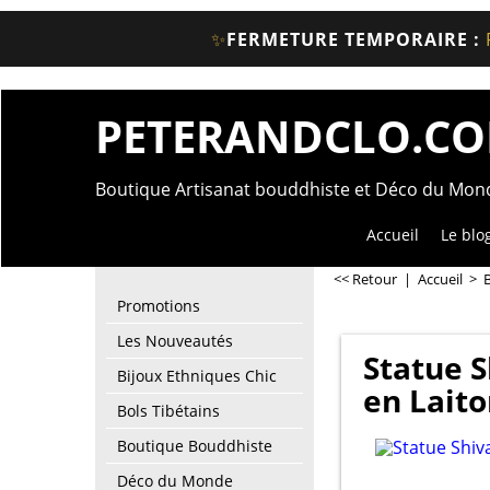
✨
FERMETURE TEMPORAIRE :
PETERANDCLO.C
Boutique Artisanat bouddhiste et Déco du Mo
Accueil
Le blo
<< Retour
|
Accueil
>
Promotions
Les Nouveautés
Statue 
Bijoux Ethniques Chic
en Laito
Bols Tibétains
Boutique Bouddhiste
Déco du Monde