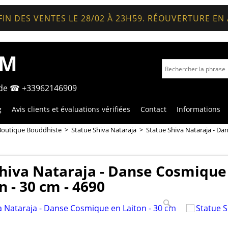
FIN DES VENTES LE 28/02 À 23H59. RÉOUVERTURE EN
OM
nde ☎ +33962146909
g
Avis clients et évaluations vérifiées
Contact
Informations
Boutique Bouddhiste
>
Statue Shiva Nataraja
>
Statue Shiva Nataraja - Da
Shiva Nataraja - Danse Cosmique
n - 30 cm - 4690