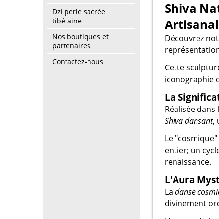
Shiva Nat
Dzi perle sacrée
tibétaine
Artisanal
Nos boutiques et
Découvrez not
partenaires
représentatio
Contactez-nous
Cette sculptu
iconographie d
La Significa
Réalisée dans l
Shiva dansant
,
Le "cosmique" 
entier; un cycl
renaissance.
L'Aura Myst
La
danse cosmi
divinement or