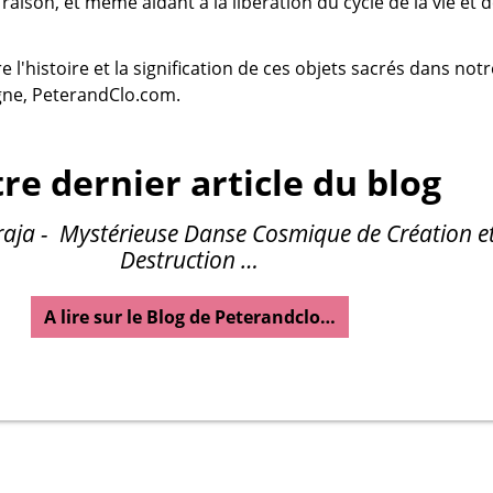
raison, et même aidant à la libération du cycle de la vie et 
 l'histoire et la signification de ces objets sacrés dans notr
gne, PeterandClo.com.
re dernier article du blog
aja - Mystérieuse Danse Cosmique de Création e
Destruction …
A lire sur le Blog de Peterandclo…