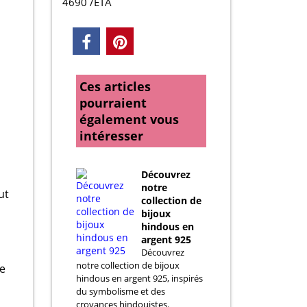
4690 /ETA
Ces articles
pourraient
également vous
intéresser
Découvrez
notre
ut
collection de
bijoux
hindous en
argent 925
Découvrez
notre collection de bijoux
e
hindous en argent 925, inspirés
du symbolisme et des
croyances hindouistes.