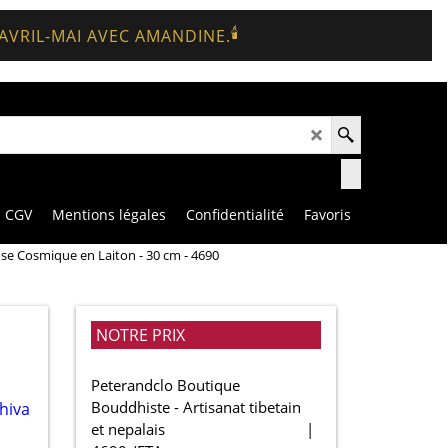
🕯️
 AVRIL-MAI AVEC AMANDINE.
CGV
Mentions légales
Confidentialité
Favoris
nse Cosmique en Laiton - 30 cm - 4690
NOTRE PRIX
Peterandclo Boutique
Bouddhiste - Artisanat tibetain
et nepalais