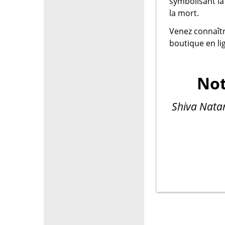
symbolisant la 
la mort.
Venez connaître
boutique en li
Not
Shiva Natar