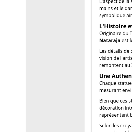
L'aspect de la
mains et le da
symbolique ain
L'Histoire e
Originaire du 
Nataraja
est l
Les détails de
vision de l'art
remontent au XI
Une Authent
Chaque statue
mesurant envir
Bien que ces s
décoration int
représentent b
Selon les croya