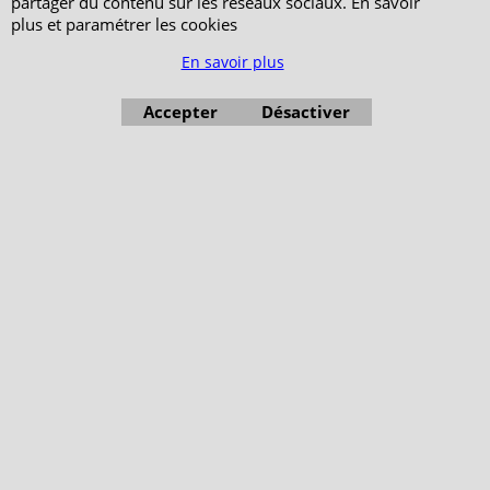
partager du contenu sur les réseaux sociaux. En savoir
Qui sommes-nous ?
Livraison et retours
plus et paramétrer les cookies
Le blog
Notre politique
En savoir plus
environnementale
Ecrivez-nous
Mentions légales
Accepter
Désactiver
Horaires d'Ouverture -
Peterandclo.com
Consultez les avis
vérifiés - Boutique
PeterandClo
Votre Commande
Votre Espace Adhérent