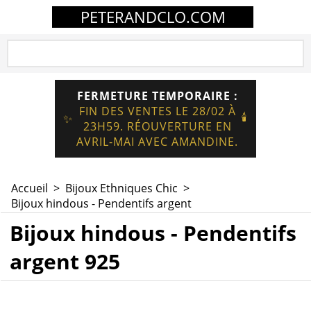
PETERANDCLO.COM
FERMETURE TEMPORAIRE :
FIN DES VENTES LE 28/02 À
🕯️
✨
23H59. RÉOUVERTURE EN
AVRIL-MAI AVEC AMANDINE.
Accueil
>
Bijoux Ethniques Chic
>
Bijoux hindous - Pendentifs argent
Bijoux hindous - Pendentifs
argent 925