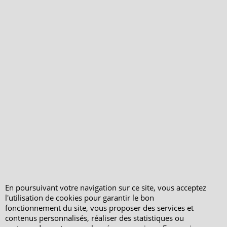
2026**, tout en conservant l'esprit et
les valeurs qui nous sont chers.
Rejoignez-nous pour lui souhaiter la
bienvenue dans cette nouvelle
aventure et préparez-vous à
découvrir ses premières sélections
l'année prochaine ! 🥳🎉
En poursuivant votre navigation sur ce site, vous acceptez
l'utilisation de cookies pour garantir le bon
fonctionnement du site, vous proposer des services et
contenus personnalisés, réaliser des statistiques ou