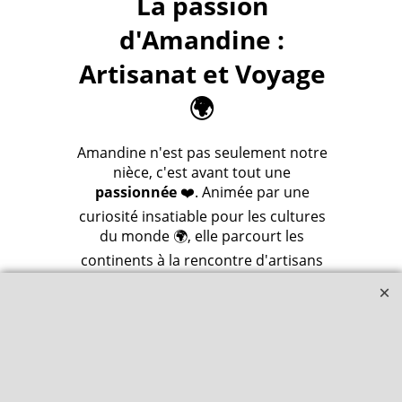
La passion
d'Amandine :
Artisanat et Voyage
🌍
Amandine n'est pas seulement notre
nièce, c'est avant tout une
passionnée
❤️. Animée par une
curiosité insatiable pour les cultures
du monde 🌍, elle parcourt les
continents à la rencontre d'artisans
🧑‍🎨 dont les mains façonnent des
merveilles.
De chaque voyage, elle rapporte des
trésors
, des pièces uniques 💎 qui
racontent une histoire, celle d'un
savoir-faire ancestral 📜 et d'une