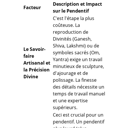
Description et Impact
Facteur
sur le Pendentif
C'est l'étape la plus
coûteuse. La
reproduction de
Divinités (Ganesh,
Shiva, Lakshmi) ou de
Le Savoir-
symboles sacrés (
Om,
faire
Yantra
) exige un travail
Artisanal et
minutieux de
sculpture,
la Précision
d'ajourage et de
Divine
polissage
. La finesse
des détails nécessite un
temps de travail manuel
et une expertise
supérieurs.
Ceci est crucial pour un
pendentif.
Un pendentif