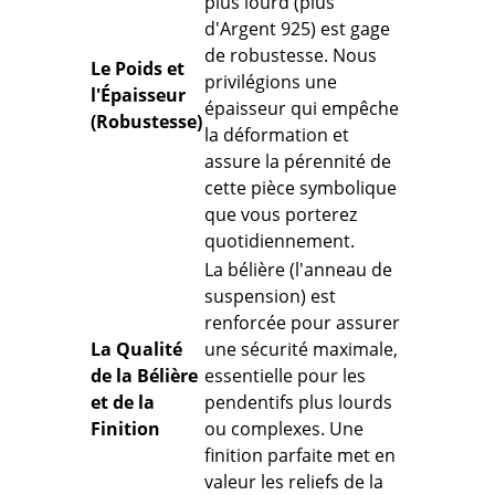
plus lourd (plus
d'Argent 925) est gage
de robustesse. Nous
Le Poids et
privilégions une
l'Épaisseur
épaisseur qui
empêche
(Robustesse)
la déformation
et
assure la pérennité de
cette pièce symbolique
que vous porterez
quotidiennement.
La bélière (l'anneau de
suspension) est
renforcée pour assurer
La Qualité
une sécurité maximale,
de la Bélière
essentielle pour les
et de la
pendentifs plus lourds
Finition
ou complexes. Une
finition parfaite met en
valeur les reliefs de la