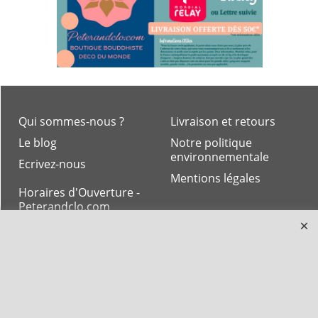
Qui sommes-nous ?
Livraison et retours
Le blog
Notre politique
environnementale
Ecrivez-nous
Mentions légales
Horaires d'Ouverture -
Peterandclo.com
Consultez les avis
vérifiés - Boutique
PeterandClo
Votre Commande
Votre Espace Adhérent