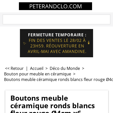
PETERANDCLO.COM
FERMETURE TEMPORAIRE :
FIN DES VENTES LE 28/02 À
🕯️
✨
23H59. RÉOUVERTURE EN
AVRIL-MAI AVEC AMANDINE.
<< Retour
|
Accueil
>
Déco du Monde
>
Bouton pour meuble en céramique
>
Boutons meuble céramique ronds blancs fleur rouge Ø4
Boutons meuble
céramique ronds blancs