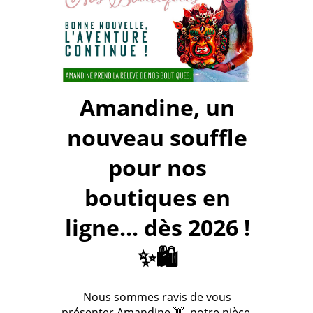
Amandine, un
nouveau souffle
pour nos
boutiques en
ligne... dès 2026 !
✨🛍️
Nous sommes ravis de vous
présenter Amandine 👋, notre nièce,