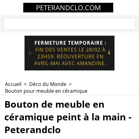
PETERANDCLO.COM
FERMETURE TEMPORAIRE :
FIN DES VENTES LE 28/02 À
🕯️
✨
23H59. RÉOUVERTURE EN
AVRIL-MAI AVEC AMANDINE.
Accueil
>
Déco du Monde
>
Bouton pour meuble en céramique
Bouton de meuble en
céramique peint à la main -
Peterandclo