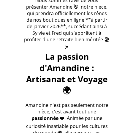
Nous sommes ravis de vous
présenter Amandine 👋, notre nièce,
qui prendra officiellement les rênes
de nos boutiques en ligne **à partir
de janvier 2026**, succédant ainsi à
Sylvie et Fred qui s'apprêtent à
profiter d'une retraite bien méritée 🏖️
🥂.
La passion
d'Amandine :
Artisanat et Voyage
🌍
Amandine n'est pas seulement notre
nièce, c'est avant tout une
passionnée
❤️. Animée par une
curiosité insatiable pour les cultures
du monde 🌍, elle parcourt les