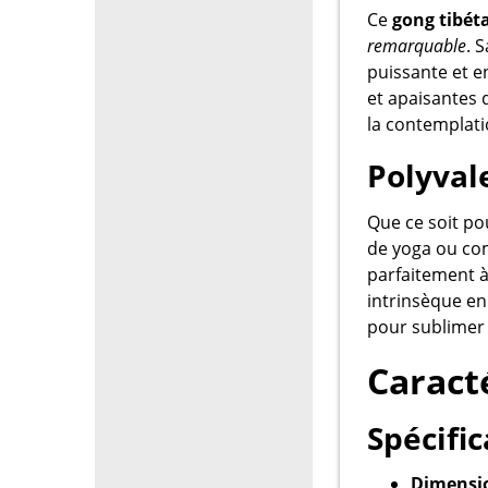
Ce
gong tibét
remarquable
. 
puissante et 
et apaisantes
la contemplat
Polyval
Que ce soit p
de yoga ou co
parfaitement à
intrinsèque en
pour sublimer 
Caract
Spécific
Dimensio