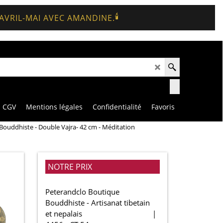
🕯️
 AVRIL-MAI AVEC AMANDINE.
CGV
Mentions légales
Confidentialité
Favoris
Bouddhiste - Double Vajra- 42 cm - Méditation
NOTRE PRIX
Peterandclo Boutique
Bouddhiste - Artisanat tibetain
et nepalais