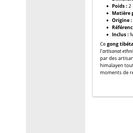
Poids :
2 
Matière p
Origine :
Référenc
Inclus :
M
Ce
gong tibét
l'
artisanat ethn
par des artisan
himalayen tou
moments de re