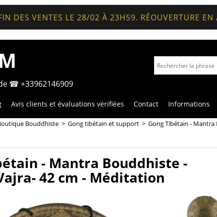
FIN DES VENTES LE 28/02 À 23H59. RÉOUVERTURE EN
OM
nde ☎ +33962146909
g
Avis clients et évaluations vérifiées
Contact
Informations
Boutique Bouddhiste
>
Gong tibétain et support
>
Gong Tibétain - Mantra 
étain - Mantra Bouddhiste -
ajra- 42 cm - Méditation