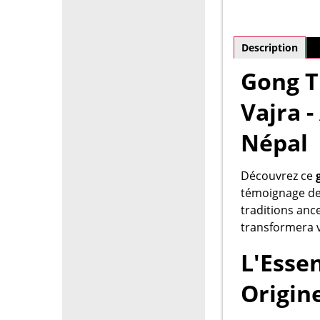
Description
P
Gong T
Vajra 
Népal
Découvrez ce
témoignage de 
traditions anc
transformera v
L'Esse
Origin