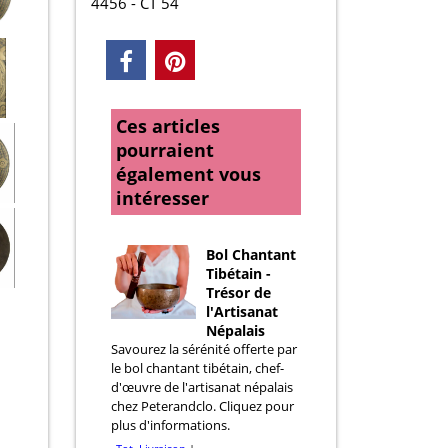
4456 - CT 54
Ces articles
pourraient
également vous
intéresser
Bol Chantant
Tibétain -
Trésor de
l'Artisanat
Népalais
Savourez la sérénité offerte par
le bol chantant tibétain, chef-
d'œuvre de l'artisanat népalais
chez Peterandclo. Cliquez pour
plus d'informations.