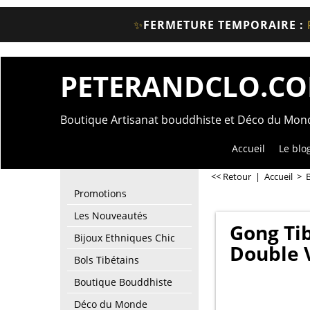
✨
FERMETURE TEMPORAIRE :
PETERANDCLO.C
Boutique Artisanat bouddhiste et Déco du Mo
Accueil
Le blo
<< Retour
|
Accueil
>
Promotions
Les Nouveautés
Gong Tib
Bijoux Ethniques Chic
Double V
Bols Tibétains
Boutique Bouddhiste
Déco du Monde