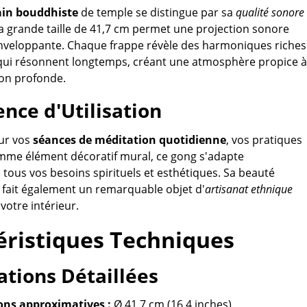
ain bouddhiste
de temple se distingue par sa
qualité sonore
Sa grande taille de 41,7 cm permet une projection sonore
enveloppante. Chaque frappe révèle des harmoniques riches
 qui résonnent longtemps, créant une atmosphère propice à
ion profonde.
ence d'Utilisation
our vos
séances de méditation quotidienne
, vos pratiques
mme élément décoratif mural, ce gong s'adapte
 tous vos besoins spirituels et esthétiques. Sa beauté
 fait également un remarquable objet d'
artisanat ethnique
votre intérieur.
éristiques Techniques
ations Détaillées
ns approximatives :
Ø 41,7 cm (16,4 inches)