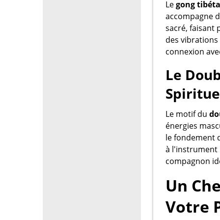
Le
gong tibét
accompagne dep
sacré, faisant
des vibrations 
connexion avec
Le Doub
Spiritue
Le motif du
do
énergies mascu
le fondement 
à l'instrument
compagnon idé
Un Che
Votre P