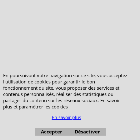
Qui sommes-nous ?
Livraison et retours
Le blog
Notre politique
environnementale
Ecrivez-nous
Mentions légales
En poursuivant votre navigation sur ce site, vous acceptez
Horaires d'Ouverture -
l'utilisation de cookies pour garantir le bon
Peterandclo.com
fonctionnement du site, vous proposer des services et
Consultez les avis
contenus personnalisés, réaliser des statistiques ou
vérifiés - Boutique
partager du contenu sur les réseaux sociaux. En savoir
PeterandClo
plus et paramétrer les cookies
Votre Commande
En savoir plus
Votre Espace Adhérent
Accepter
Désactiver