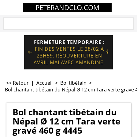
PETERANDCLO.COM
FERMETURE TEMPORAIRE :
FIN DES VENTES LE 28/02 À
🕯️
✨
23H59. RÉOUVERTURE EN
AVRIL-MAI AVEC AMANDINE.
<< Retour
|
Accueil
>
Bol tibétain
>
Bol chantant tibétain du Népal Ø 12 cm Tara verte gravé 
Bol chantant tibétain du
Népal Ø 12 cm Tara verte
gravé 460 g 4445