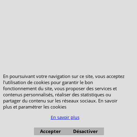
Qui sommes-nous ?
Livraison et retours
Le blog
Notre politique
environnementale
Ecrivez-nous
Mentions légales
Horaires d'Ouverture -
Peterandclo.com
Consultez les avis
vérifiés - Boutique
En poursuivant votre navigation sur ce site, vous acceptez
PeterandClo
l'utilisation de cookies pour garantir le bon
fonctionnement du site, vous proposer des services et
Votre Commande
contenus personnalisés, réaliser des statistiques ou
Votre Espace Adhérent
partager du contenu sur les réseaux sociaux. En savoir
plus et paramétrer les cookies
En savoir plus
Accepter
Désactiver