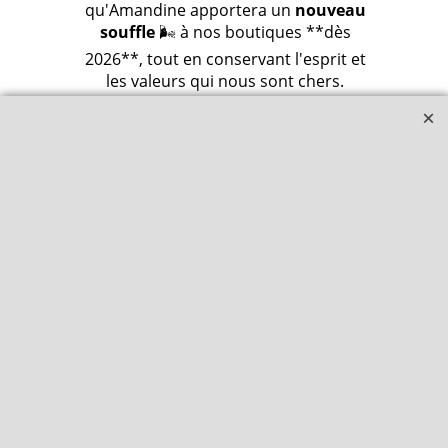
qu'Amandine apportera un
nouveau
souffle
🌬️ à nos boutiques **dès
2026**, tout en conservant l'esprit et
les valeurs qui nous sont chers.
Rejoignez-nous pour lui souhaiter la
bienvenue dans cette nouvelle
aventure et préparez-vous à
découvrir ses premières sélections
l'année prochaine ! 🥳🎉