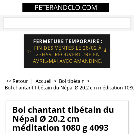
PETERANDCLO.COM
FERMETURE TEMPORAIRE :
FIN DES VENTES LE 28/02 À
🕯️
✨
23H59. RÉOUVERTURE EN
AVRIL-MAI AVEC AMANDINE.
<< Retour
|
Accueil
>
Bol tibétain
>
Bol chantant tibétain du Népal Ø 20.2 cm méditation 108
Bol chantant tibétain du
Népal Ø 20.2 cm
méditation 1080 g 4093