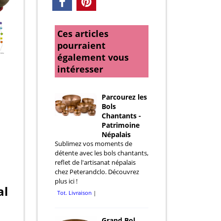
Ces articles
pourraient
également vous
intéresser
Parcourez les
Bols
Chantants -
Patrimoine
Népalais
Sublimez vos moments de
détente avec les bols chantants,
reflet de l'artisanat népalais
chez Peterandclo. Découvrez
plus ici !
al
Tot. Livraison
Grand Bol