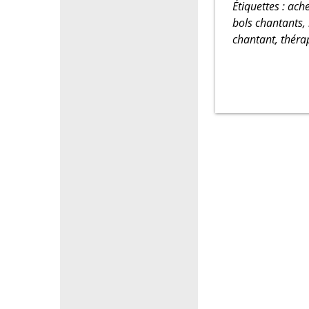
Étiquettes : ach
bols chantants,
chantant, thérap