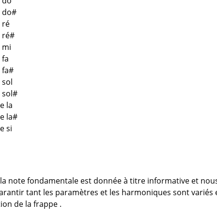
e do
e do#
 ré
e ré#
e mi
 fa
 fa#
 sol
 sol#
e la
e la#
e si
 la note fondamentale est donnée à titre informative et nou
garantir tant les paramètres et les harmoniques sont variés 
ion de la frappe .