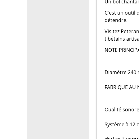
Un bol chantan
C'est un outil 
détendre.
Visitez Petera
tibétains artis
NOTE PRINCIPA
Diamètre 240 m
FABRIQUE AU 
Qualité sonore
Système à 12 