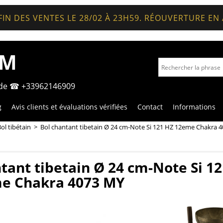
FIN DES VENTES LE 28/02 À 23H59. RÉOUVERTURE EN
OM
nde ☎ +33962146909
g
Avis clients et évaluations vérifiées
Contact
Informations
ol tibétain
>
Bol chantant tibetain Ø 24 cm-Note Si 121 HZ 12eme Chakra 
tant tibetain Ø 24 cm-Note Si 12
e Chakra 4073 MY