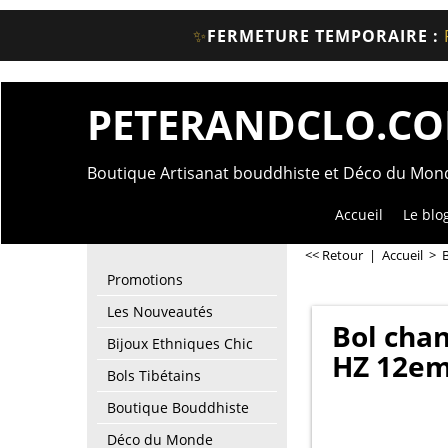
✨
FERMETURE TEMPORAIRE :
PETERANDCLO.C
Boutique Artisanat bouddhiste et Déco du Mo
Accueil
Le blo
<< Retour
|
Accueil
>
B
Promotions
Les Nouveautés
Bol chan
Bijoux Ethniques Chic
HZ 12em
Bols Tibétains
Boutique Bouddhiste
Déco du Monde