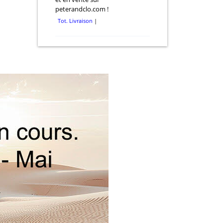
peterandclo.com !
Tot. Livraison