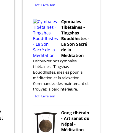
Tot. Livraison
Cymbales
Tibétaines -
Tingshas
Bouddhistes -
Le Son Sacré
de la
Méditation
Découvrez nos cymbales
tibétaines - Tingshas
Bouddhistes, idéales pour la
méditation et la relaxation.
Commandez dès maintenant et
trouvez la paix intérieure.
Tot. Livraison
s
Gong tibétain
et
- Artisanat du
Népal -
Méditation