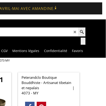
🕯️
 AVRIL-MAI AVEC AMANDINE.
CGV
Mentions légales
Confidentialité
Favoris
4073 MY
Peterandclo Boutique
1
Bouddhiste - Artisanat tibetain
et nepalais
4073 - MY