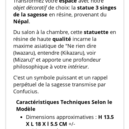
Transformez votre
espace
avec notre
objet décoratif
de choix: la
statue 3 singes
de la sagesse
en résine, provenant du
Népal
.
Du salon à la chambre, cette
statuette
en
résine de haute
qualité
incarne la
maxime asiatique de "Ne rien dire
(Iwazaru), entendre (Kikazaru), voir
(Mizaru)" et apporte une profondeur
philosophique à votre
intérieur
.
C'est un symbole puissant et un rappel
perpétuel de la sagesse transmise par
Confucius.
Caractéristiques Techniques Selon le
Modèle
Dimensions approximatives :
H 13.5
X L 18 X l 5.5 CM
+/-