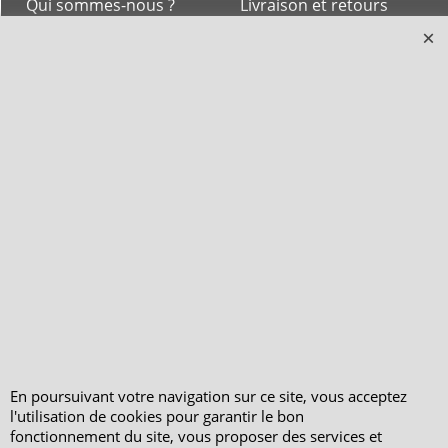
Qui sommes-nous ?
Livraison et retours
Le blog
Notre politique
environnementale
Ecrivez-nous
Mentions légales
Horaires d'Ouverture -
Peterandclo.com
Consultez les avis
vérifiés - Boutique
PeterandClo
Votre Commande
Votre Espace Adhérent
En poursuivant votre navigation sur ce site, vous acceptez
l'utilisation de cookies pour garantir le bon
fonctionnement du site, vous proposer des services et