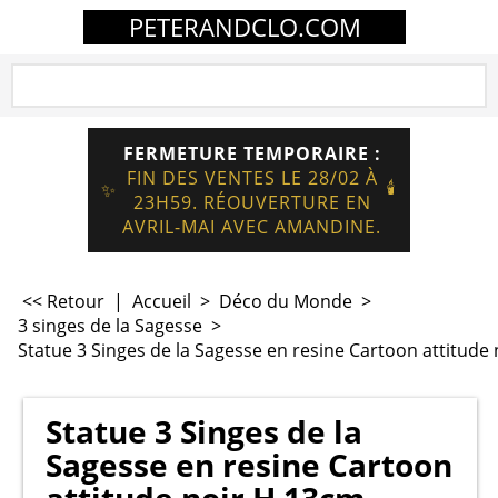
PETERANDCLO.COM
FERMETURE TEMPORAIRE :
FIN DES VENTES LE 28/02 À
🕯️
✨
23H59. RÉOUVERTURE EN
AVRIL-MAI AVEC AMANDINE.
<< Retour
|
Accueil
>
Déco du Monde
>
3 singes de la Sagesse
>
Statue 3 Singes de la Sagesse en resine Cartoon attitud
Statue 3 Singes de la
Sagesse en resine Cartoon