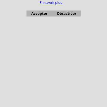
En savoir plus
Accepter
Désactiver
Boutique en ligne créés avec le logiciel eCommerce ShopFactory