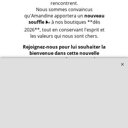
rencontrent.
Nous sommes convaincus
qu'Amandine apportera un
nouveau
souffle
🌬️ à nos boutiques **dès
2026**, tout en conservant l'esprit et
les valeurs qui nous sont chers.
Rejoignez-nous pour lui souhaiter la
bienvenue dans cette nouvelle
aventure et préparez-vous à
découvrir ses premières sélections
l'année prochaine ! 🥳🎉