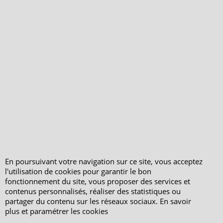
Qui sommes-nous ?
Livraison et retours
Le blog
Notre politique
environnementale
Ecrivez-nous
Mentions légales
Horaires d'Ouverture -
Peterandclo.com
Consultez les avis
vérifiés - Boutique
PeterandClo
En poursuivant votre navigation sur ce site, vous acceptez
Votre Commande
l'utilisation de cookies pour garantir le bon
fonctionnement du site, vous proposer des services et
Votre Espace Adhérent
contenus personnalisés, réaliser des statistiques ou
partager du contenu sur les réseaux sociaux. En savoir
plus et paramétrer les cookies