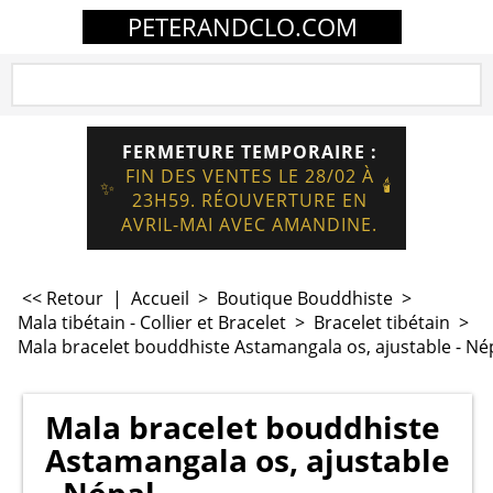
PETERANDCLO.COM
FERMETURE TEMPORAIRE :
FIN DES VENTES LE 28/02 À
🕯️
✨
23H59. RÉOUVERTURE EN
AVRIL-MAI AVEC AMANDINE.
<< Retour
|
Accueil
>
Boutique Bouddhiste
>
Mala tibétain - Collier et Bracelet
>
Bracelet tibétain
>
Mala bracelet bouddhiste Astamangala os, ajustable - Né
Mala bracelet bouddhiste
Astamangala os, ajustable