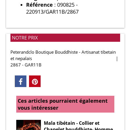
Référence
: 090825 -
220913/GAR11B/2867
NOTRE PRIX
Peterandclo Boutique Bouddhiste - Artisanat tibetain
et nepalais
2867 - GAR11B
Ces articles pourraient également
vous intéresser
Mala tibétain - Collier et
Chapelet bouddhiste- Homme