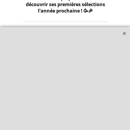
découvrir ses premières sélections
l'année prochaine ! 🥳🎉
Qui sommes-nous ?
Livraison et retours
Le blog
Notre politique
environnementale
Ecrivez-nous
Mentions légales
Horaires d'Ouverture -