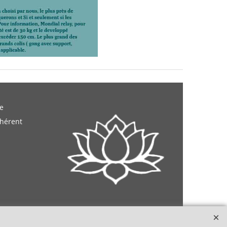
e
dhérent