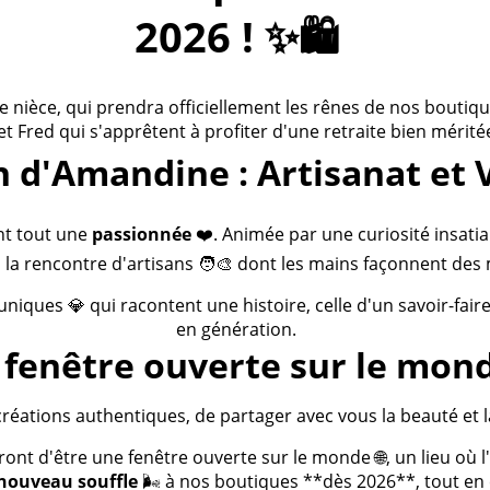
2026 ! ✨🛍️
ièce, qui prendra officiellement les rênes de nos boutiques
 et Fred qui s'apprêtent à profiter d'une retraite bien méritée
n d'Amandine : Artisanat et 
nt tout une
passionnée
❤️. Animée par une curiosité insatia
 la rencontre d'artisans 🧑‍🎨 dont les mains façonnent des 
 uniques 💎 qui racontent une histoire, celle d'un savoir-fai
en génération.
fenêtre ouverte sur le mond
créations authentiques, de partager avec vous la beauté et la
t d'être une fenêtre ouverte sur le monde 🌐, un lieu où l'a
nouveau souffle
🌬️ à nos boutiques **dès 2026**, tout en c