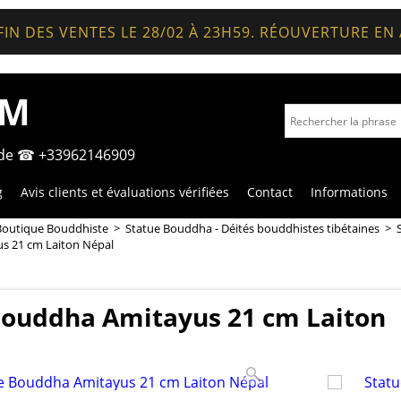
FIN DES VENTES LE 28/02 À 23H59. RÉOUVERTURE EN
OM
nde ☎ +33962146909
g
Avis clients et évaluations vérifiées
Contact
Informations
Boutique Bouddhiste
>
Statue Bouddha - Déités bouddhistes tibétaines
>
s 21 cm Laiton Népal
Bouddha Amitayus 21 cm Laiton