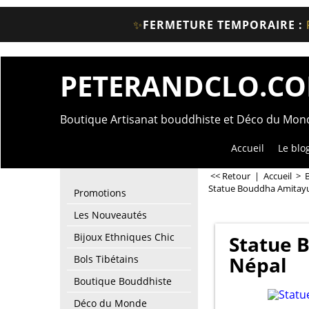
✨
FERMETURE TEMPORAIRE :
PETERANDCLO.C
Boutique Artisanat bouddhiste et Déco du Mo
Accueil
Le blo
<< Retour
|
Accueil
>
Statue Bouddha Amitayu
Promotions
Les Nouveautés
Bijoux Ethniques Chic
Statue 
Népal
Bols Tibétains
Boutique Bouddhiste
Déco du Monde