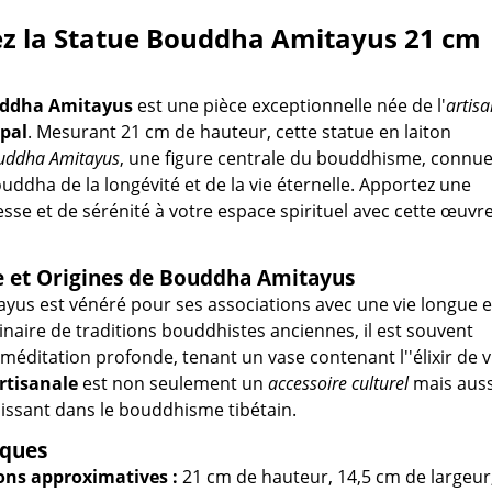
z la Statue Bouddha Amitayus 21 cm
uddha Amitayus
est une pièce exceptionnelle née de l'
artisa
pal
. Mesurant 21 cm de hauteur, cette statue en laiton
uddha Amitayus
, une figure centrale du bouddhisme, connu
uddha de la longévité et de la vie éternelle. Apportez une
sse et de sérénité à votre espace spirituel avec cette œuvr
 et Origines de Bouddha Amitayus
us est vénéré pour ses associations avec une vie longue e
inaire de traditions bouddhistes anciennes, il est souvent
méditation profonde, tenant un vase contenant l''élixir de v
rtisanale
est non seulement un
accessoire culturel
mais auss
issant dans le bouddhisme tibétain.
iques
ns approximatives :
21 cm de hauteur, 14,5 cm de largeur