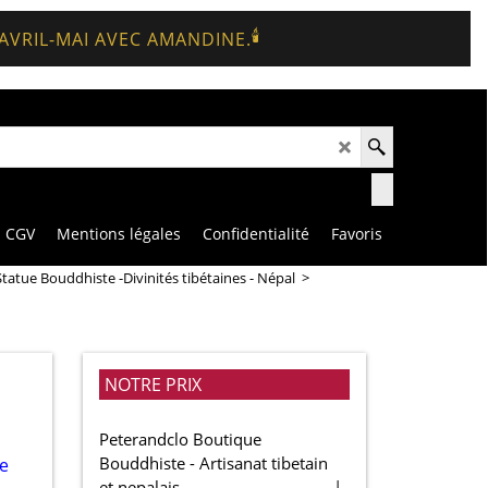
🕯️
 AVRIL-MAI AVEC AMANDINE.
CGV
Mentions légales
Confidentialité
Favoris
Statue Bouddhiste -Divinités tibétaines - Népal
>
NOTRE PRIX
Peterandclo Boutique
Bouddhiste - Artisanat tibetain
et nepalais