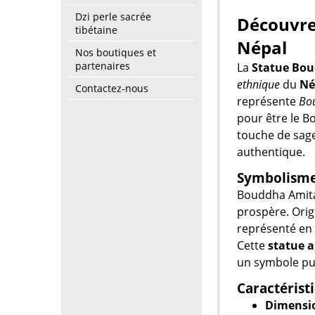
Dzi perle sacrée
Découvre
tibétaine
Népal
Nos boutiques et
partenaires
La
Statue Bo
ethnique
du
Né
Contactez-nous
représente
Bo
pour être le Bo
touche de sage
authentique.
Symbolisme
Bouddha Amitay
prospère. Orig
représenté en 
Cette
statue a
un symbole pu
Caractérist
Dimensio