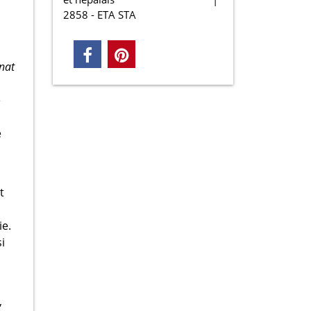
2858 - ETA STA
nat
e
e
t
ie.
i
,