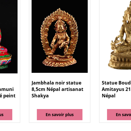
Jambhala noir statue
Statue Bou
amuni
8,5cm Népal artisanat
Amitayus 21
é peint
Shakya
Népal
us
En savoir plus
En savo