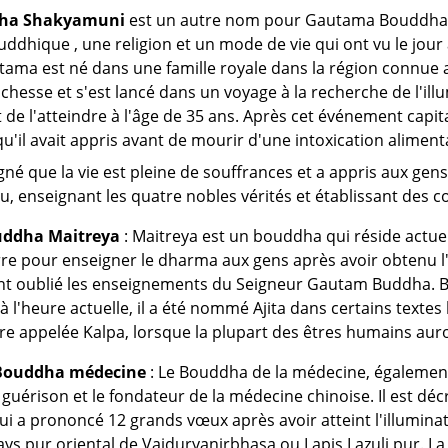
dha Shakyamuni
est un autre nom pour Gautama Bouddha o
ddhique , une religion et un mode de vie qui ont vu le jour
tama est né dans une famille royale dans la région connue a
ichesse et s'est lancé dans un voyage à la recherche de l'il
e l'atteindre à l'âge de 35 ans. Après cet événement capita
u'il avait appris avant de mourir d'une intoxication alimenta
é que la vie est pleine de souffrances et a appris aux gens
ieu, enseignant les quatre nobles vérités et établissant de
uddha Maitreya
: Maitreya est un bouddha qui réside actuel
re pour enseigner le dharma aux gens après avoir obtenu l'il
t oublié les enseignements du Seigneur Gautam Buddha. Bie
à l'heure actuelle, il a été nommé Ajita dans certains textes
e appelée Kalpa, lorsque la plupart des êtres humains aur
 Bouddha médecine
: Le Bouddha de la médecine, également
guérison et le fondateur de la médecine chinoise. Il est dé
i a prononcé 12 grands vœux après avoir atteint l'illumina
s pur oriental de Vaiduryanirbhasa ou Lapis Lazuli pur. La