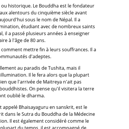
u historique. Le Bouddha est le fondateur
 aux alentours du cinquième siècle avant
ujourd'hui sous le nom de Népal. Il a
lumination, étudiant avec de nombreux saints
l, il a passé plusieurs années à enseigner
ire à l'âge de 80 ans.
 comment mettre fin à leurs souffrances. Il a
s communautés d'adeptes.
lement au paradis de Tushita, mais il
lumination. Il le fera alors que la plupart
n que l'arrivée de Maitreya n'ait pas
 bouddhistes. On pense qu'il visitera la terre
ont oublié le dharma.
 appelé Bhaisayaguru en sanskrit, est le
crit dans le Sutra du Bouddha de la Médecine
tion. Il est également considéré comme le
 plupart du temps, il est accompagné de