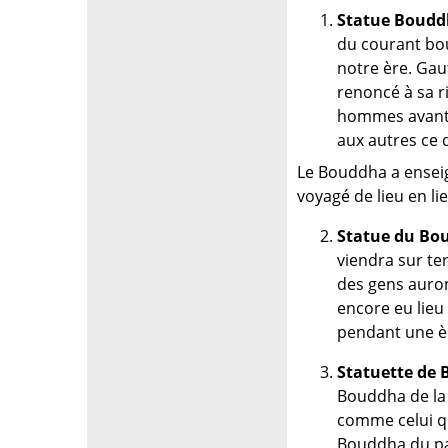
Statue Boud
du courant bou
notre ère. Gau
renoncé à sa r
hommes avant d
aux autres ce q
Le Bouddha a enseign
voyagé de lieu en l
Statue du Bo
viendra sur ter
des gens auron
encore eu lieu 
pendant une èr
Statuette de
Bouddha de la 
comme celui qu
Bouddha du pay