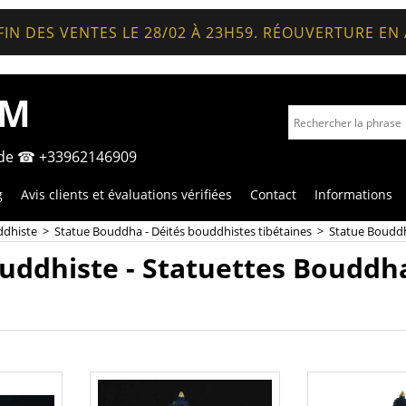
FIN DES VENTES LE 28/02 À 23H59. RÉOUVERTURE EN
OM
nde ☎ +33962146909
g
Avis clients et évaluations vérifiées
Contact
Informations
ddhiste
>
Statue Bouddha - Déités bouddhistes tibétaines
>
Statue Bouddhi
uddhiste - Statuettes Bouddha 