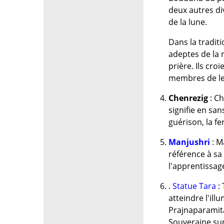
deux autres di
de la lune.
Dans la tradit
adeptes de la 
prière. Ils cr
membres de leu
Chenrezig
: Ch
signifie en sa
guérison, la fe
Manjushri
: M
référence à sa 
l'apprentissag
.
Statue Tara
:
atteindre l'ill
Prajnaparamita 
Souveraine su