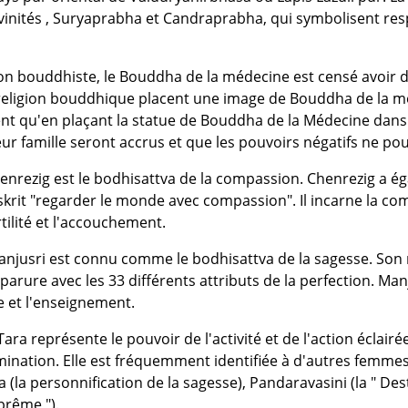
vinités , Suryaprabha et Candraprabha, qui symbolisent resp
ion bouddhiste, le Bouddha de la médecine est censé avoir 
religion bouddhique placent une image de Bouddha de la mé
oient qu'en plaçant la statue de Bouddha de la Médecine dan
r famille seront accrus et que les pouvoirs négatifs ne po
enrezig est le bodhisattva de la compassion. Chenrezig a ég
nskrit "regarder le monde avec compassion". Il incarne la com
rtilité et l'accouchement.
anjusri est connu comme le bodhisattva de la sagesse. Son n
parure avec les 33 différents attributs de la perfection. Man
e et l'enseignement.
 Tara représente le pouvoir de l'activité et de l'action éclai
umination. Elle est fréquemment identifiée à d'autres femmes
(la personnification de la sagesse), Pandaravasini (la " Dest
prême ").