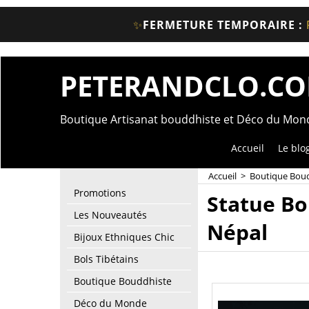
✨
FERMETURE TEMPORAIRE :
PETERANDCLO.C
Boutique Artisanat bouddhiste et Déco du Mo
Accueil
Le blo
Accueil
>
Boutique Bou
Promotions
Statue Bo
Les Nouveautés
Népal
Bijoux Ethniques Chic
Bols Tibétains
Boutique Bouddhiste
Déco du Monde