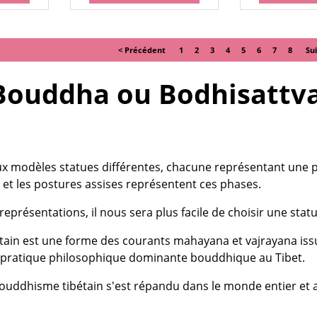
< Précédent
1
2
3
4
5
6
7
8
Su
Bouddha ou Bodhisattva,
ux modèles statues différentes, chacune représentant une p
 et les postures assises représentent ces phases.
eprésentations, il nous sera plus facile de choisir une sta
tain est une forme des courants mahayana et vajrayana is
e la pratique philosophique dominante bouddhique au Tibet.
bouddhisme tibétain s'est répandu dans le monde entier et