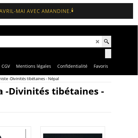
🕯️
 AVRIL-MAI AVEC AMANDINE.
CGV
Mentions légales
Confidentialité
Favoris
ste -Divinités tibétaines - Népal
-Divinités tibétaines -