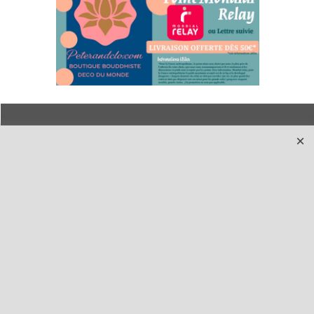
Qui sommes-nous ?
Livraison et retours
Le blog
Notre politique
environnementale
Ecrivez-nous
Mentions légales
Horaires d'Ouverture -
Peterandclo.com
Consultez les avis
vérifiés - Boutique
PeterandClo
Votre Commande