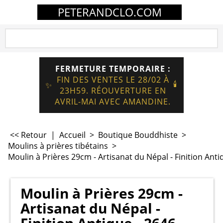
PETERANDCLO.COM
FERMETURE TEMPORAIRE :
FIN DES VENTES LE 28/02 À
🕯️
✨
23H59. RÉOUVERTURE EN
AVRIL-MAI AVEC AMANDINE.
<< Retour
|
Accueil
>
Boutique Bouddhiste
>
Moulins à prières tibétains
>
Moulin à Prières 29cm - Artisanat du Népal - Finition Anti
Moulin à Prières 29cm -
Artisanat du Népal -