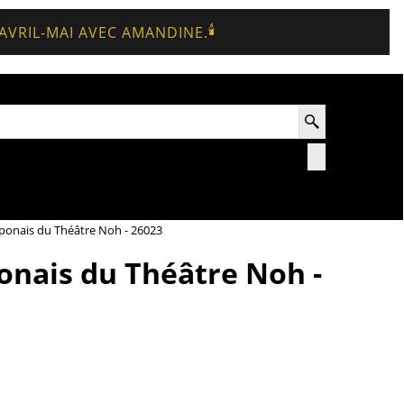
🕯️
 AVRIL-MAI AVEC AMANDINE.
onais du Théâtre Noh - 26023
nais du Théâtre Noh -