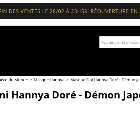
FIN DES VENTES LE 28/02 À 23H59. RÉOUVERTURE EN
OM
nde ☎ +33962146909
Déco du Monde
>
Masque Hannya
>
Masque Oni Hannya Doré - Démon Jap
i Hannya Doré - Démon Japo