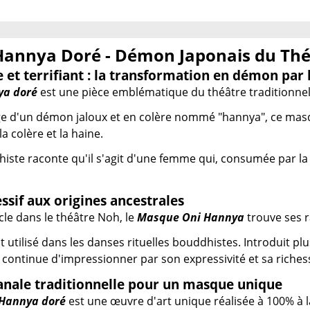
annya Doré - Démon Japonais du Th
et terrifiant : la transformation en démon par l
ya doré
est une pièce emblématique du théâtre traditionnel
ge d'un démon jaloux et en colère nommé "hannya", ce mas
 la colère et la haine.
iste raconte qu'il s'agit d'une femme qui, consumée par la
sif aux origines ancestrales
le dans le théâtre Noh, le
Masque Oni Hannya
trouve ses r
it utilisé dans les danses rituelles bouddhistes. Introduit p
continue d'impressionner par son expressivité et sa richess
sanale traditionnelle pour un masque unique
Hannya doré
est une œuvre d'art unique réalisée à 100% à l