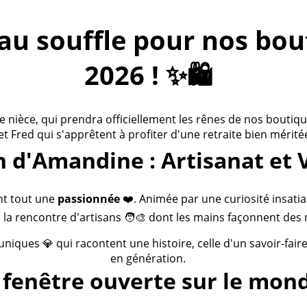
 souffle pour nos bouti
2026 ! ✨🛍️
ièce, qui prendra officiellement les rênes de nos boutiques
 et Fred qui s'apprêtent à profiter d'une retraite bien méritée
n d'Amandine : Artisanat et 
nt tout une
passionnée
❤️. Animée par une curiosité insatia
 la rencontre d'artisans 🧑‍🎨 dont les mains façonnent des 
 uniques 💎 qui racontent une histoire, celle d'un savoir-fai
en génération.
fenêtre ouverte sur le mond