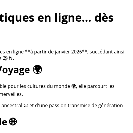
ques en ligne... dès
 en ligne **à partir de janvier 2026**, succédant ainsi
 🏖️🥂.
Voyage 🌍
ble pour les cultures du monde 🌍, elle parcourt les
merveilles.
re ancestral 📜 et d'une passion transmise de génération
e 🌐