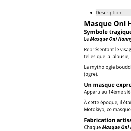
Description
Masque Oni H
Symbole tragique 
Le
Masque Oni Hann
Représentant le visa
telles que la jalousie,
La mythologie bouddh
(ogre).
Un masque expres
Apparu au 14ème sièc
À cette époque, il éta
Motokiyo, ce masque 
Fabrication arti
Chaque
Masque Oni 