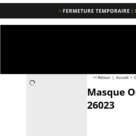
✨
FERMETURE TEMPORAIRE :
PETERANDCLO.C
Boutique Artisanat bouddhiste et Déco du Mo
<< Retour
|
Accueil
>
Masque On
26023