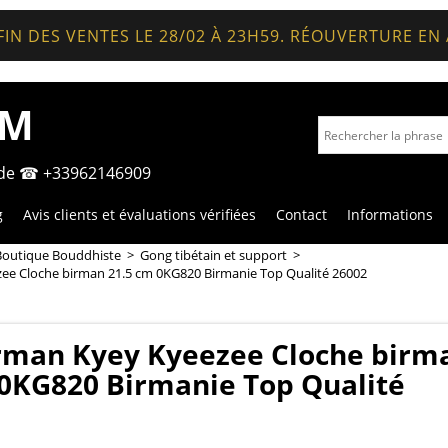
FIN DES VENTES LE 28/02 À 23H59. RÉOUVERTURE EN
OM
nde ☎ +33962146909
g
Avis clients et évaluations vérifiées
Contact
Informations
Boutique Bouddhiste
>
Gong tibétain et support
>
ee Cloche birman 21.5 cm 0KG820 Birmanie Top Qualité 26002
rman Kyey Kyeezee Cloche birm
 0KG820 Birmanie Top Qualité