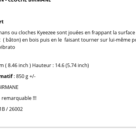
rt
ans ou cloches Kyeezee sont jouées en frappant la surface
t ( bâton) en bois puis en le faisant tourner sur lui-même 
vibrato
m ( 8.46 inch ) Hauteur : 14.6 (5.74 inch)
matif
: 850 g +/-
BIRMANE
 remarquable !!!
1B / 26002