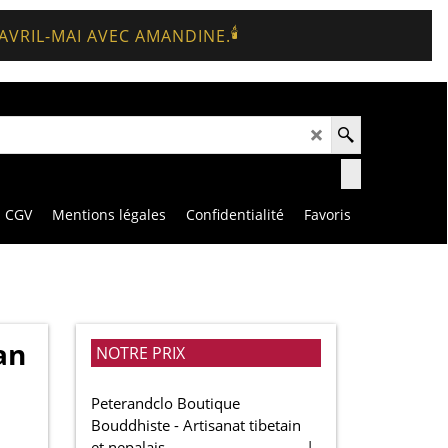
🕯️
 AVRIL-MAI AVEC AMANDINE.
CGV
Mentions légales
Confidentialité
Favoris
an
NOTRE PRIX
Peterandclo Boutique
Bouddhiste - Artisanat tibetain
et nepalais