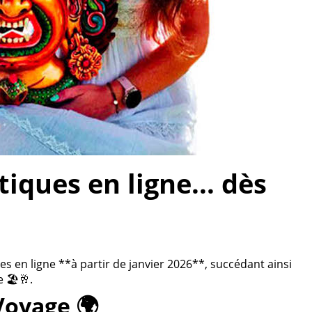
ques en ligne... dès
 en ligne **à partir de janvier 2026**, succédant ainsi
 🏖️🥂.
Voyage 🌍