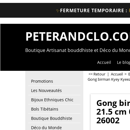
✨
FERMETURE TEMPORAIRE :
PETERANDCLO.C
Boutique Artisanat bouddhiste et Déco du Mo
Accueil
Le blo
<< Retour
|
Accueil
>
Gong birman Kyey Kyeez
Promotions
Les Nouveautés
Bijoux Ethniques Chic
Gong bi
21.5 cm
Bols Tibétains
26002
Boutique Bouddhiste
Déco du Monde