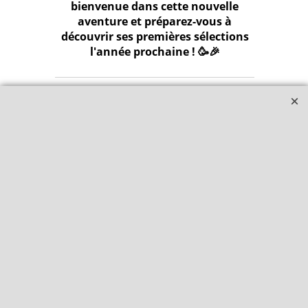
bienvenue dans cette nouvelle
aventure et préparez-vous à
découvrir ses premières sélections
l'année prochaine ! 🥳🎉
Qui sommes-nous ?
Livraison et retours
Le blog
Notre politique
environnementale
Ecrivez-nous