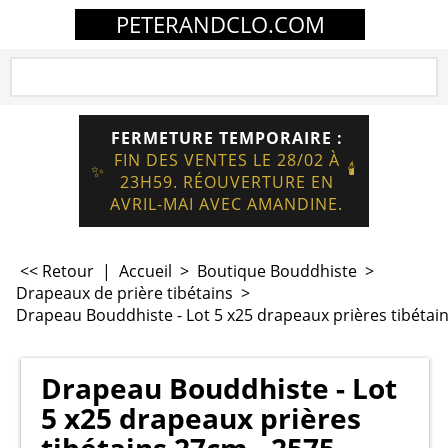
PETERANDCLO.COM
FERMETURE TEMPORAIRE :
FIN DES VENTES LE 28/02 À
🕯️
✨
23H59. RÉOUVERTURE EN
AVRIL-MAI AVEC AMANDINE.
<< Retour
|
Accueil
>
Boutique Bouddhiste
>
Drapeaux de prière tibétains
>
Drapeau Bouddhiste - Lot 5 x25 drapeaux prières tibétai
Drapeau Bouddhiste - Lot
5 x25 drapeaux prières