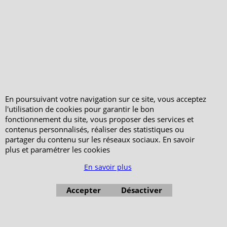
Mentions légales
Horaires d'Ouverture -
Peterandclo.com
Consultez les avis
vérifiés - Boutique
PeterandClo
Votre Commande
Votre Espace Adhérent
En poursuivant votre navigation sur ce site, vous acceptez
l'utilisation de cookies pour garantir le bon
fonctionnement du site, vous proposer des services et
contenus personnalisés, réaliser des statistiques ou
partager du contenu sur les réseaux sociaux. En savoir
plus et paramétrer les cookies
En savoir plus
Accepter
Désactiver