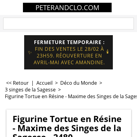
PETERANDCLO.COM
FERMETURE TEMPORAIRE :
FIN DES VENTES LE 28/02 À
🕯️
✨
23H59. RÉOUVERTURE EN
AVRIL-MAI AVEC AMANDINE.
<< Retour
|
Accueil
>
Déco du Monde
>
3 singes de la Sagesse
>
Figurine Tortue en Résine - Maxime des Singes de la Sage
Figurine Tortue en Résine
- Maxime des Singes de la