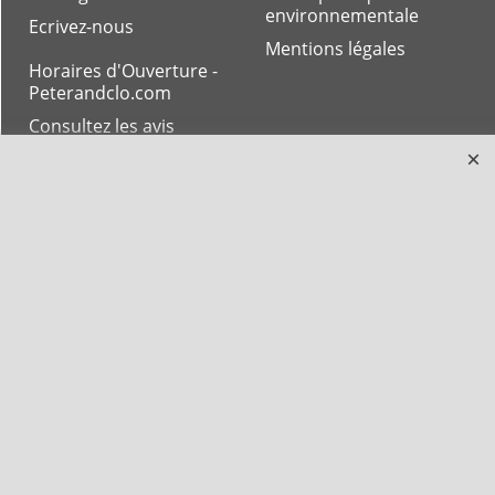
environnementale
Ecrivez-nous
Mentions légales
Horaires d'Ouverture -
Peterandclo.com
Consultez les avis
vérifiés - Boutique
PeterandClo
Votre Commande
Votre Espace Adhérent