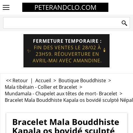
PETERANDCLO.COM
FERMETURE TEMPORAIRE :
FIN DES VENTES LE 28/02 À
🕯️
✨
23H59. RÉOUVERTURE EN
AVRIL-MAI AVEC AMANDINE.
<< Retour
|
Accueil
>
Boutique Bouddhiste
>
Mala tibétain - Collier et Bracelet
>
Mundamala - Chapelet aux têtes de mort- Bracelet
>
Bracelet Mala Bouddhiste Kapala os bovidé sculpté Népa
Bracelet Mala Bouddhiste
Kapala os bovidé sculpté