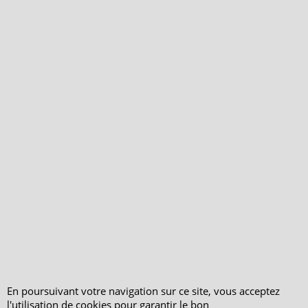
Qui sommes-nous ?
Livraison et retours
Le blog
Notre politique
environnementale
Ecrivez-nous
Mentions légales
Horaires d'Ouverture -
Peterandclo.com
Consultez les avis
vérifiés - Boutique
PeterandClo
Votre Commande
Votre Espace Adhérent
En poursuivant votre navigation sur ce site, vous acceptez
l'utilisation de cookies pour garantir le bon