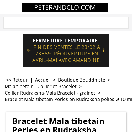
PETERANDCLO.COM
FERMETURE TEMPORAIRE :
FIN DES VENTES LE 28/02 À
🕯️
✨
23H59. RÉOUVERTURE EN
AVRIL-MAI AVEC AMANDINE.
<< Retour
|
Accueil
>
Boutique Bouddhiste
>
Mala tibétain - Collier et Bracelet
>
Collier Rudraksha-Mala Bracelet - graines
>
Bracelet Mala tibetain Perles en Rudraksha polies Ø 10 
Bracelet Mala tibetain
Perles en Rudraksha