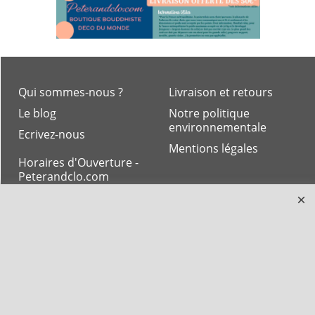
Qui sommes-nous ?
Livraison et retours
Le blog
Notre politique
environnementale
Ecrivez-nous
Mentions légales
Horaires d'Ouverture -
Peterandclo.com
Consultez les avis
vérifiés - Boutique
PeterandClo
Votre Commande
Votre Espace Adhérent