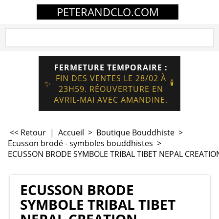
PETERANDCLO.COM
FERMETURE TEMPORAIRE :
FIN DES VENTES LE 28/02 À
🕯️
✨
23H59. RÉOUVERTURE EN
AVRIL-MAI AVEC AMANDINE.
<< Retour
|
Accueil
>
Boutique Bouddhiste
>
Ecusson brodé - symboles bouddhistes
>
ECUSSON BRODE SYMBOLE TRIBAL TIBET NEPAL CREATIO
ECUSSON BRODE
SYMBOLE TRIBAL TIBET