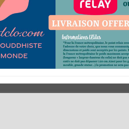
 ?
Horaires d'Ouverture -
Votre Command
Peterandclo.com
Votre Espace A
Consultez les avis vérifiés -
Boutique PeterandClo