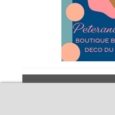
Livraison et retours
Qui sommes-nous
Notre politique
Le blog
environnementale
Ecrivez-nous
Mentions légales