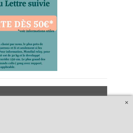
e
dhérent