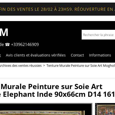
FIN DES VENTES LE 28/02 À 23H59. RÉOUVERTURE EN
OM
nde ☎ +33962146909
g
Avis clients et évaluations vérifiées
Contact
Informations
rchives des ventes réussies
>
Tenture Murale Peinture sur Soie Art Mogho
Murale Peinture sur Soie Art
 Elephant Inde 90x66cm D14 16