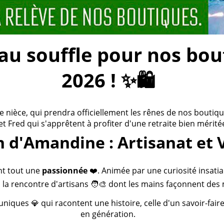
 souffle pour nos bouti
2026 ! ✨🛍️
ièce, qui prendra officiellement les rênes de nos boutiques
 et Fred qui s'apprêtent à profiter d'une retraite bien méritée
n d'Amandine : Artisanat et 
nt tout une
passionnée
❤️. Animée par une curiosité insatia
 la rencontre d'artisans 🧑‍🎨 dont les mains façonnent des 
 uniques 💎 qui racontent une histoire, celle d'un savoir-fai
en génération.