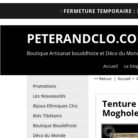
✨
FERMETURE TEMPORAIRE :
PETERANDCLO.C
Boutique Artisanat bouddhiste et Déco du Mo
Accueil
Le blo
<< Retour
|
Accueil
>
A
Promotions
Les Nouveautés
Tenture 
Bijoux Ethniques Chic
Moghole
Bols Tibétains
Boutique Bouddhiste
Déco du Monde