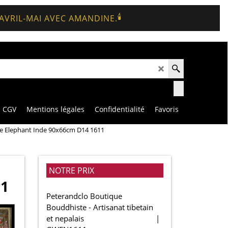
🕯️
 AVRIL-MAI AVEC AMANDINE.
CGV
Mentions légales
Confidentialité
Favoris
le Elephant Inde 90x66cm D14 1611
NOTRE PRIX
11
Peterandclo Boutique
Bouddhiste - Artisanat tibetain
et nepalais