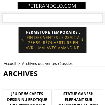
PETERANDCLO.COM
FERMETURE TEMPORAIRE :
FIN DES VENTES LE 28/02 À
🕯️
✨
23H59. RÉOUVERTURE EN
AVRIL-MAI AVEC AMANDINE.
Accueil
>
Archives des ventes réussies
ARCHIVES
JEU DE 56 CARTES
STATUE GANESH
DESSIN NU EROTIQUE
ELEPHANT SUR