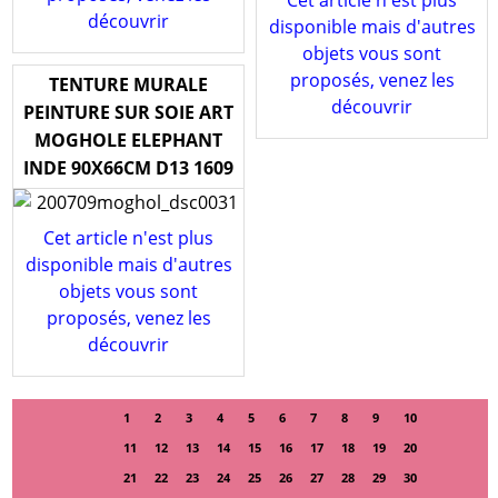
Cet article n'est plus
découvrir
disponible mais d'autres
objets vous sont
proposés, venez les
TENTURE MURALE
découvrir
PEINTURE SUR SOIE ART
MOGHOLE ELEPHANT
INDE 90X66CM D13 1609
Cet article n'est plus
disponible mais d'autres
objets vous sont
proposés, venez les
découvrir
1
2
3
4
5
6
7
8
9
10
11
12
13
14
15
16
17
18
19
20
21
22
23
24
25
26
27
28
29
30