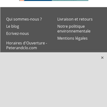
Qui sommes-nous ?
Livraison et retours
Le blog
Notre politique
environnementale
Ecrivez-nous
Mentions légales
Horaires d'Ouverture -
Peterandclo.com
Consultez les avis
vérifiés - Boutique
PeterandClo
Votre Commande
Votre Espace Adhérent