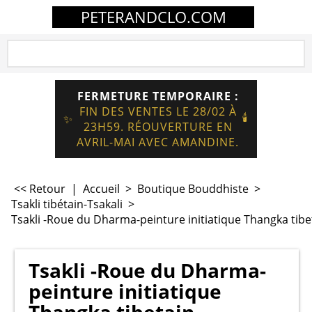
PETERANDCLO.COM
FERMETURE TEMPORAIRE :
FIN DES VENTES LE 28/02 À
🕯️
✨
23H59. RÉOUVERTURE EN
AVRIL-MAI AVEC AMANDINE.
<< Retour
|
Accueil
>
Boutique Bouddhiste
>
Tsakli tibétain-Tsakali
>
Tsakli -Roue du Dharma-peinture initiatique Thangka tibe
Tsakli -Roue du Dharma-
peinture initiatique