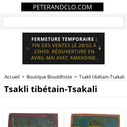
PETERANDCLO.COM
FERMETURE TEMPORAIRE :
FIN DES VENTES LE 28/02 À
🕯️
✨
23H59. RÉOUVERTURE EN
AVRIL-MAI AVEC AMANDINE.
Accueil
>
Boutique Bouddhiste
>
Tsakli tibétain-Tsakali
Tsakli tibétain-Tsakali