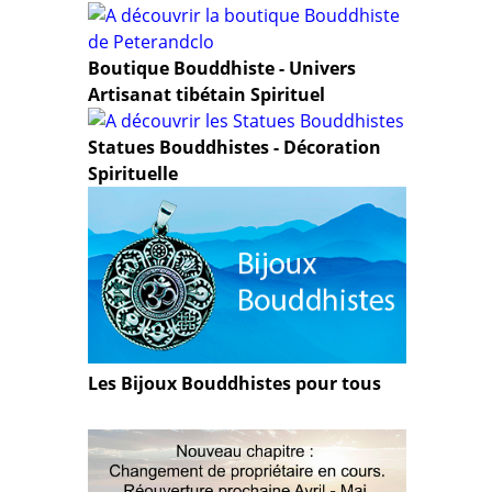
Boutique Bouddhiste - Univers
Artisanat tibétain Spirituel
Statues Bouddhistes - Décoration
Spirituelle
Les Bijoux Bouddhistes pour tous