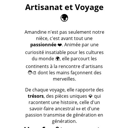
Artisanat et Voyage
🌍
Amandine n'est pas seulement notre
nièce, c'est avant tout une
passionnée
❤️. Animée par une
curiosité insatiable pour les cultures
du monde 🌍, elle parcourt les
continents à la rencontre d'artisans
🧑‍🎨 dont les mains façonnent des
merveilles.
De chaque voyage, elle rapporte des
trésors
, des pièces uniques 💎 qui
racontent une histoire, celle d'un
savoir-faire ancestral 📜 et d'une
passion transmise de génération en
génération.