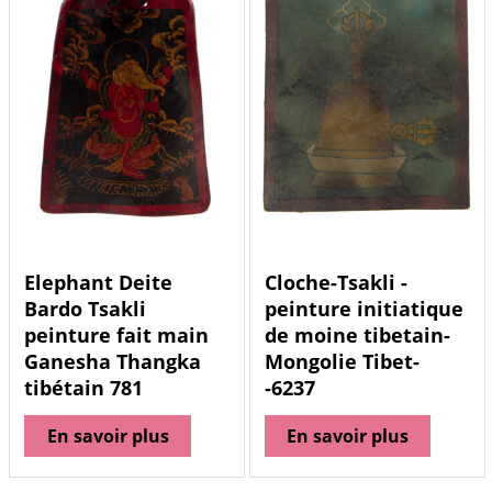
Elephant Deite
Cloche-Tsakli -
Bardo Tsakli
peinture initiatique
peinture fait main
de moine tibetain-
Ganesha Thangka
Mongolie Tibet-
tibétain 781
-6237
En savoir plus
En savoir plus