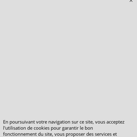
Boutique en ligne créés avec le logiciel eCommerce ShopFactory
En poursuivant votre navigation sur ce site, vous acceptez
l'utilisation de cookies pour garantir le bon
fonctionnement du site, vous proposer des services et