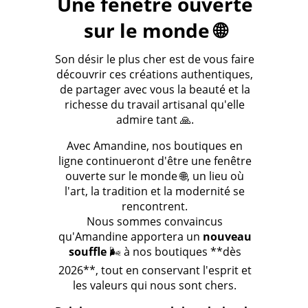
Une fenêtre ouverte
sur le monde 🌐
Son désir le plus cher est de vous faire
découvrir ces créations authentiques,
de partager avec vous la beauté et la
richesse du travail artisanal qu'elle
admire tant 🙏.
Avec Amandine, nos boutiques en
ligne continueront d'être une fenêtre
ouverte sur le monde 🌐, un lieu où
l'art, la tradition et la modernité se
rencontrent.
Nous sommes convaincus
qu'Amandine apportera un
nouveau
souffle
🌬️ à nos boutiques **dès
2026**, tout en conservant l'esprit et
les valeurs qui nous sont chers.