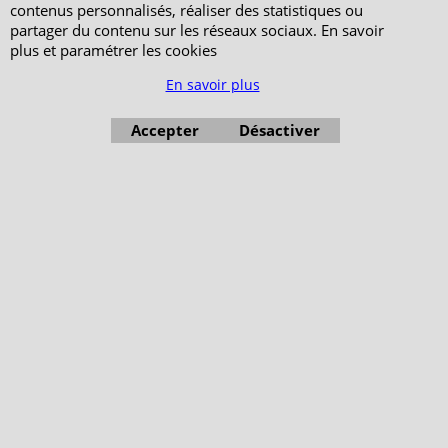
contenus personnalisés, réaliser des statistiques ou
partager du contenu sur les réseaux sociaux. En savoir
plus et paramétrer les cookies
En savoir plus
Accepter
Désactiver