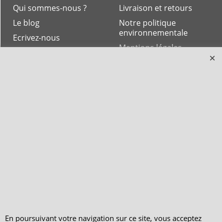
Qui sommes-nous ?
Livraison et retours
Le blog
Notre politique
environnementale
Ecrivez-nous
Mentions légales
Horaires d'Ouverture -
Peterandclo.com
Consultez les avis
vérifiés - Boutique
PeterandClo
Votre Commande
Votre Espace Adhérent
En poursuivant votre navigation sur ce site, vous acceptez