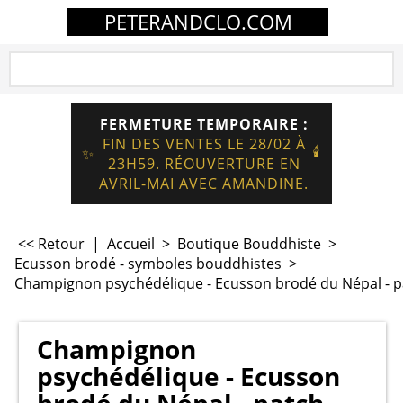
PETERANDCLO.COM
FERMETURE TEMPORAIRE :
FIN DES VENTES LE 28/02 À
🕯️
✨
23H59. RÉOUVERTURE EN
AVRIL-MAI AVEC AMANDINE.
<< Retour
|
Accueil
>
Boutique Bouddhiste
>
Ecusson brodé - symboles bouddhistes
>
Champignon psychédélique - Ecusson brodé du Népal - pa
Champignon
psychédélique - Ecusson