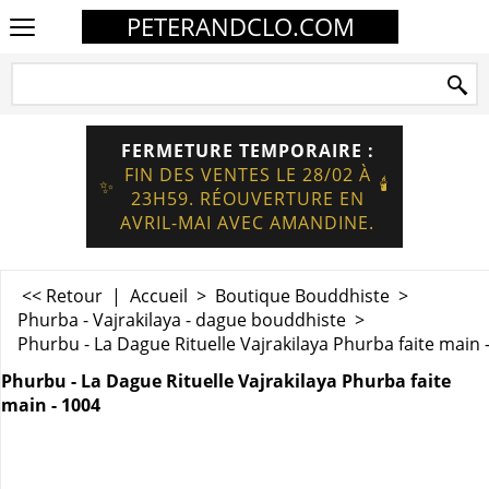
PETERANDCLO.COM
FERMETURE TEMPORAIRE :
FIN DES VENTES LE 28/02 À
🕯️
✨
23H59. RÉOUVERTURE EN
AVRIL-MAI AVEC AMANDINE.
<< Retour
|
Accueil
>
Boutique Bouddhiste
>
Phurba - Vajrakilaya - dague bouddhiste
>
Phurbu - La Dague Rituelle Vajrakilaya Phurba faite main 
Phurbu - La Dague Rituelle Vajrakilaya Phurba faite
main - 1004