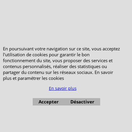
permettre de prendre du recul par rapport aux pensées.
Cette détente mentale peut améliorer la concentration,
un élément important dans de nombreuses pratiques
spirituelles.
Rôle dans les pratiques spirituelles
Le Damaru occupe une place importante dans certaines
En poursuivant votre navigation sur ce site, vous acceptez
traditions bouddhistes, notamment dans le rituel du
l'utilisation de cookies pour garantir le bon
Chöd. Pour de nombreux pratiquants, le son de
fonctionnement du site, vous proposer des services et
l'instrument est perçu comme un moyen d'approfondir
contenus personnalisés, réaliser des statistiques ou
partager du contenu sur les réseaux sociaux. En savoir
leur expérience spirituelle. Certains décrivent un
plus et paramétrer les cookies
sentiment de connexion plus profonde avec eux-mêmes
et leur environnement lors de son utilisation.
En savoir plus
Effets au quotidien
Accepter
Désactiver
L'utilisation régulière du Damaru dans le cadre de
pratiques spirituelles peut avoir des effets qui se
prolongent au-delà des séances de méditation. Les
pratiquants rapportent souvent une plus grande