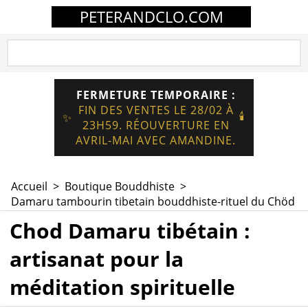
PETERANDCLO.COM
FERMETURE TEMPORAIRE :
FIN DES VENTES LE 28/02 À
🕯️
✨
23H59. RÉOUVERTURE EN
AVRIL-MAI AVEC AMANDINE.
Accueil
>
Boutique Bouddhiste
>
Damaru tambourin tibetain bouddhiste-rituel du Chöd
Chod Damaru tibétain :
artisanat pour la
méditation spirituelle