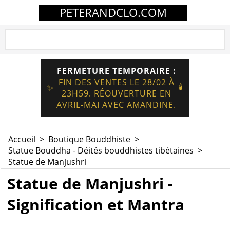
PETERANDCLO.COM
FERMETURE TEMPORAIRE :
FIN DES VENTES LE 28/02 À
🕯️
✨
23H59. RÉOUVERTURE EN
AVRIL-MAI AVEC AMANDINE.
Accueil
>
Boutique Bouddhiste
>
Statue Bouddha - Déités bouddhistes tibétaines
>
Statue de Manjushri
Statue de Manjushri -
Signification et Mantra