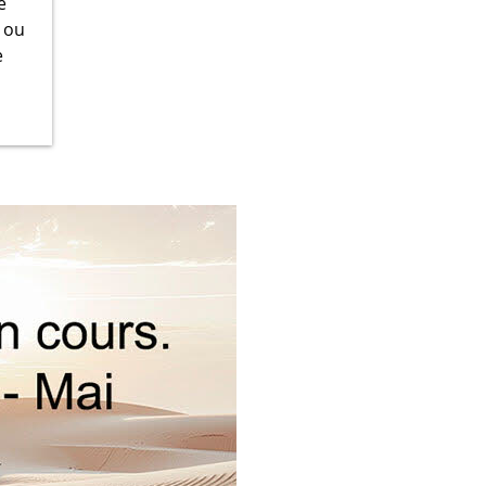
e
 ou
e