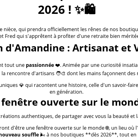
2026 ! ✨🛍️
ièce, qui prendra officiellement les rênes de nos boutiques
 et Fred qui s'apprêtent à profiter d'une retraite bien méritée
n d'Amandine : Artisanat et 
nt tout une
passionnée
❤️. Animée par une curiosité insatia
 la rencontre d'artisans 🧑‍🎨 dont les mains façonnent des 
 uniques 💎 qui racontent une histoire, celle d'un savoir-fai
en génération.
fenêtre ouverte sur le mond
créations authentiques, de partager avec vous la beauté et la
t d'être une fenêtre ouverte sur le monde 🌐, un lieu où l'a
nouveau souffle
🌬️ à nos boutiques **dès 2026**, tout en c