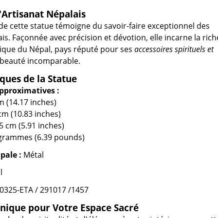
'Artisanat Népalais
de cette statue témoigne du savoir-faire exceptionnel des
is. Façonnée avec précision et dévotion, elle incarne la rich
stique du Népal, pays réputé pour ses
accessoires spirituels et
beauté incomparable.
iques de la Statue
pproximatives :
m (14.17 inches)
cm (10.83 inches)
5 cm (5.91 inches)
logrammes (6.39 pounds)
pale :
Métal
l
0325-ETA / 291017 /1457
nique pour Votre Espace Sacré