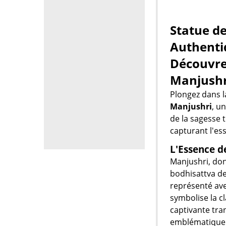
Statue de
Authenti
Découvrez
Manjushr
Plongez dans l
Manjushri
, u
de la sagesse 
capturant l'es
L'Essence d
Manjushri, don
bodhisattva d
représenté ave
symbolise la c
captivante tran
emblématique