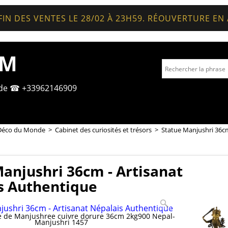
FIN DES VENTES LE 28/02 À 23H59. RÉOUVERTURE EN
OM
nde ☎ +33962146909
Déco du Monde
>
Cabinet des curiosités et trésors
>
Statue Manjushri 36cm
anjushri 36cm - Artisanat
s Authentique
ne de Manjushree cuivre dorure 36cm 2kg900 Nepal-
Manjushri 1457