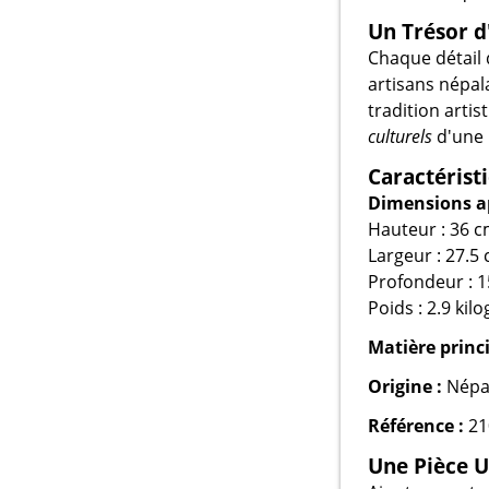
Un Trésor d
Chaque détail 
artisans népala
tradition arti
culturels
d'une 
Caractérist
Dimensions a
Hauteur : 36 c
Largeur : 27.5 
Profondeur : 1
Poids : 2.9 ki
Matière princi
Origine :
Népa
Référence :
21
Une Pièce U