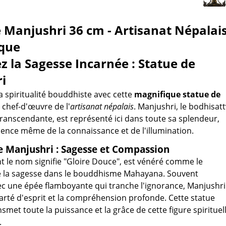
 Manjushri 36 cm - Artisanat Népalai
que
 la Sagesse Incarnée : Statue de
i
a spiritualité bouddhiste avec cette
magnifique statue de
n chef-d'œuvre de l'
artisanat népalais
. Manjushri, le bodhisat
transcendante, est représenté ici dans toute sa splendeur,
sence même de la connaissance et de l'illumination.
e Manjushri : Sagesse et Compassion
t le nom signifie "Gloire Douce", est vénéré comme le
e la sagesse dans le bouddhisme Mahayana. Souvent
c une épée flamboyante qui tranche l'ignorance, Manjushri
larté d'esprit et la compréhension profonde. Cette statue
smet toute la puissance et la grâce de cette figure spirituel
.