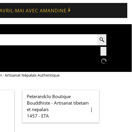
🕯️
 AVRIL-MAI AVEC AMANDINE.
 - Artisanat Népalais Authentique
Peterandclo Boutique
Bouddhiste - Artisanat tibetain
et nepalais
1457 - ETA