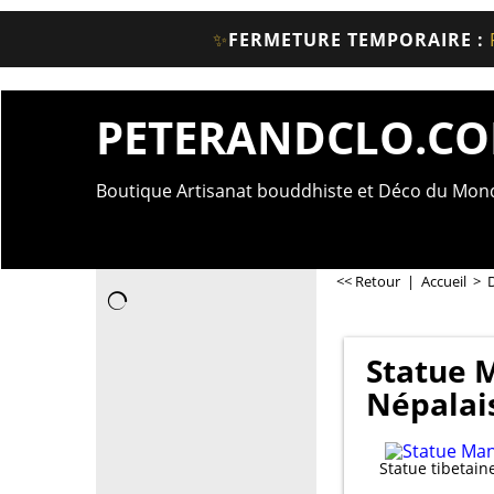
✨
FERMETURE TEMPORAIRE :
PETERANDCLO.C
Boutique Artisanat bouddhiste et Déco du Mo
<< Retour
|
Accueil
>
Statue M
Népalai
Statue tibetai