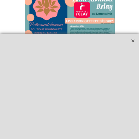
Qui sommes-nous ?
Livraison et retours
Le blog
Notre politique
environnementale
Ecrivez-nous
Mentions légales
Horaires d'Ouverture -
Peterandclo.com
Consultez les avis
vérifiés - Boutique
PeterandClo
Votre Commande