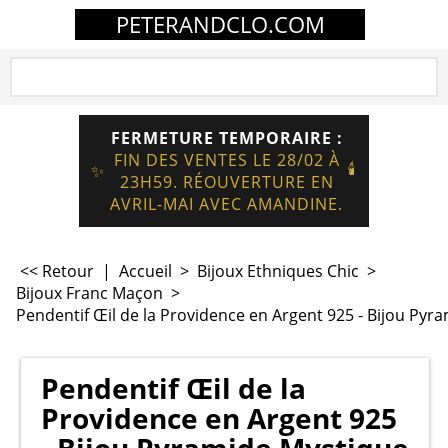
PETERANDCLO.COM
FERMETURE TEMPORAIRE :
FIN DES VENTES LE 28/02 À
🕯️
✨
23H59. RÉOUVERTURE EN
AVRIL-MAI AVEC AMANDINE.
<< Retour
|
Accueil
>
Bijoux Ethniques Chic
>
Bijoux Franc Maçon
>
Pendentif Œil de la Providence en Argent 925 - Bijou Pyr
Pendentif Œil de la
Providence en Argent 925