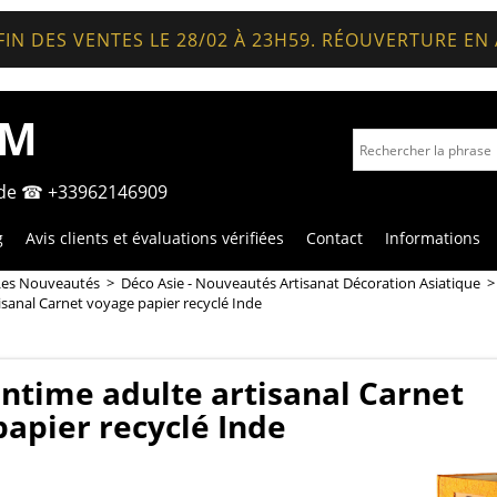
FIN DES VENTES LE 28/02 À 23H59. RÉOUVERTURE EN
OM
nde ☎ +33962146909
g
Avis clients et évaluations vérifiées
Contact
Informations
Les Nouveautés
>
Déco Asie - Nouveautés Artisanat Décoration Asiatique
tisanal Carnet voyage papier recyclé Inde
intime adulte artisanal Carnet
apier recyclé Inde