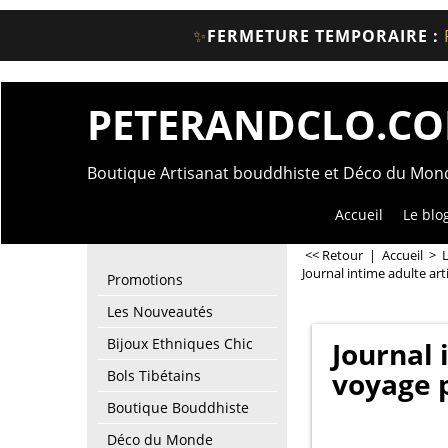
✨
FERMETURE TEMPORAIRE :
PETERANDCLO.C
Boutique Artisanat bouddhiste et Déco du Mo
Accueil
Le blo
<< Retour
|
Accueil
>
Journal intime adulte ar
Promotions
Les Nouveautés
Bijoux Ethniques Chic
Journal 
voyage p
Bols Tibétains
Boutique Bouddhiste
Déco du Monde