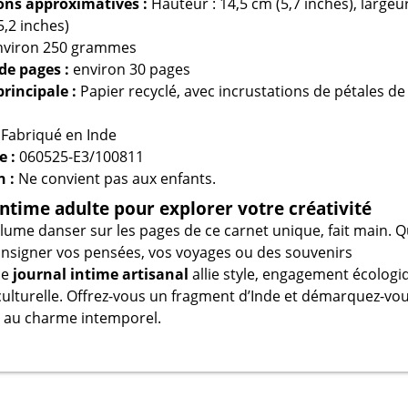
ns approximatives :
Hauteur : 14,5 cm (5,7 inches), largeur
5,2 inches)
viron 250 grammes
e pages :
environ 30 pages
rincipale :
Papier recyclé, avec incrustations de pétales de
Fabriqué en Inde
e :
060525-E3/100811
n :
Ne convient pas aux enfants.
intime adulte pour explorer votre créativité
plume danser sur les pages de ce carnet unique, fait main. 
onsigner vos pensées, vos voyages ou des souvenirs
ce
journal intime artisanal
allie style, engagement écologi
 culturelle. Offrez-vous un fragment d’Inde et démarquez-vo
t au charme intemporel.