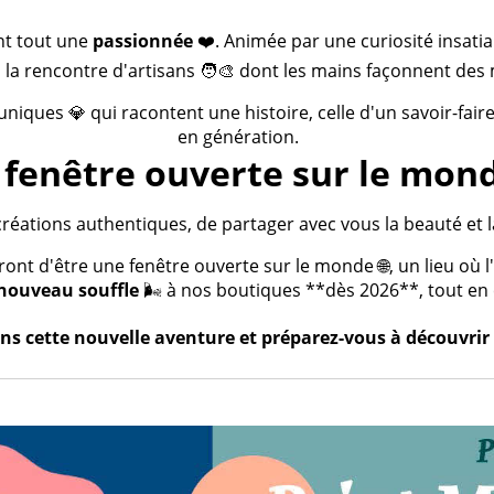
nt tout une
passionnée
❤️. Animée par une curiosité insatia
 la rencontre d'artisans 🧑‍🎨 dont les mains façonnent des 
 uniques 💎 qui racontent une histoire, celle d'un savoir-fai
en génération.
fenêtre ouverte sur le mond
créations authentiques, de partager avec vous la beauté et la
t d'être une fenêtre ouverte sur le monde 🌐, un lieu où l'a
nouveau souffle
🌬️ à nos boutiques **dès 2026**, tout en c
s cette nouvelle aventure et préparez-vous à découvrir 