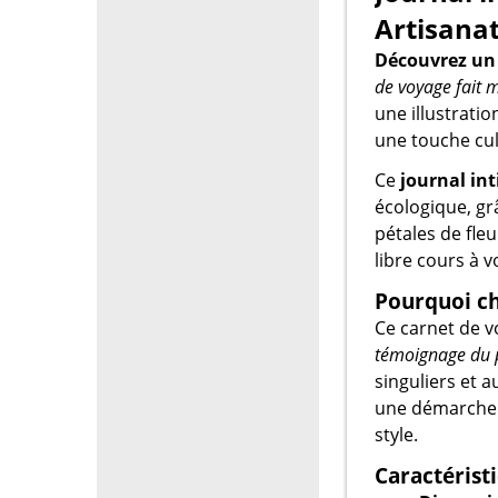
Artisanat
Découvrez un 
de voyage fait 
une illustrati
une touche cult
Ce
journal in
écologique, gr
pétales de fle
libre cours à v
Pourquoi ch
Ce carnet de v
témoignage du p
singuliers et 
une démarche r
style.
Caractéristi