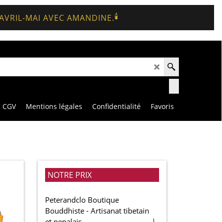
🕯️
 AVRIL-MAI AVEC AMANDINE.
CGV
Mentions légales
Confidentialité
Favoris
>
NOTRE PRIX
Peterandclo Boutique
Bouddhiste - Artisanat tibetain
et nepalais