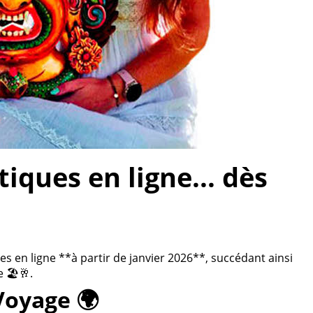
ques en ligne... dès
 en ligne **à partir de janvier 2026**, succédant ainsi
 🏖️🥂.
Voyage 🌍