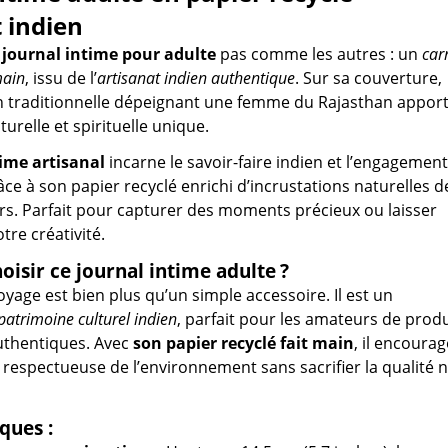
 indien
journal intime pour adulte
pas comme les autres : un
car
main
, issu de l’
artisanat indien authentique
. Sur sa couverture,
on traditionnelle dépeignant une femme du Rajasthan appor
urelle et spirituelle unique.
time artisanal
incarne le savoir-faire indien et l’engagement
âce à son papier recyclé enrichi d’incrustations naturelles d
urs. Parfait pour capturer des moments précieux ou laisser
otre créativité.
oisir ce journal intime adulte ?
oyage est bien plus qu’un simple accessoire. Il est un
atrimoine culturel indien
, parfait pour les amateurs de produ
authentiques. Avec
son papier recyclé fait main
, il encourag
espectueuse de l’environnement sans sacrifier la qualité ni
ques :