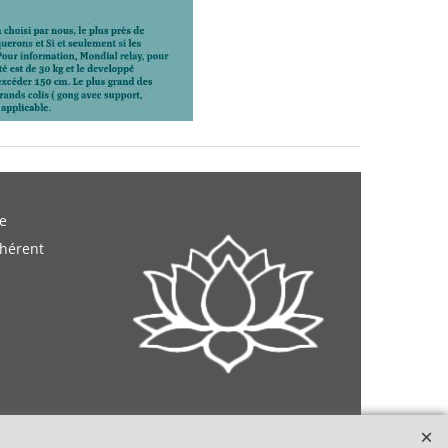
e
dhérent