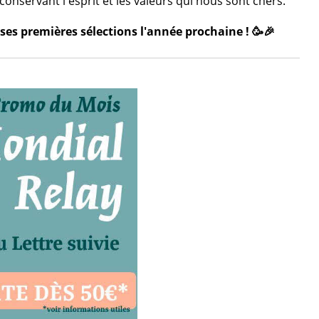
onservant l'esprit et les valeurs qui nous sont chers.
ses premières sélections l'année prochaine ! 🥳🎉