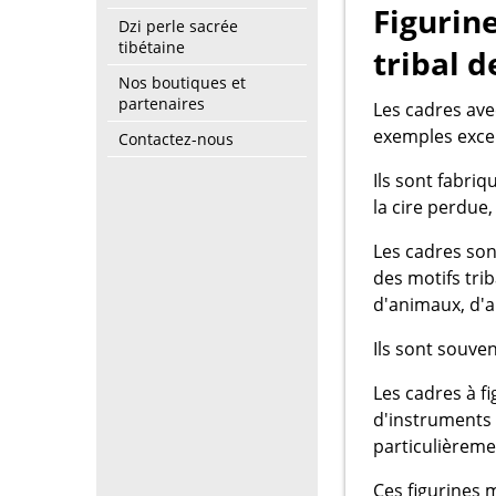
Figurin
Dzi perle sacrée
tibétaine
tribal d
Nos boutiques et
partenaires
Les cadres ave
exemples excep
Contactez-nous
Ils sont fabriq
la cire perdue
Les cadres son
des motifs tri
d'animaux, d'a
Ils sont souve
Les cadres à f
d'instruments t
particulièreme
Ces figurines 