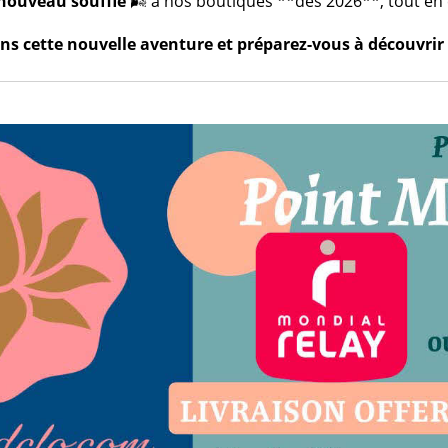
nouveau souffle
🌬️ à nos boutiques **dès 2026**, tout en c
s cette nouvelle aventure et préparez-vous à découvrir 