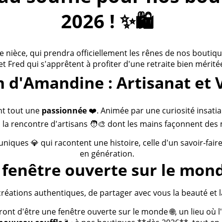
2026 ! ✨🛍️
ièce, qui prendra officiellement les rênes de nos boutiques
 et Fred qui s'apprêtent à profiter d'une retraite bien méritée
n d'Amandine : Artisanat et 
nt tout une
passionnée
❤️. Animée par une curiosité insatia
 la rencontre d'artisans 🧑‍🎨 dont les mains façonnent des 
 uniques 💎 qui racontent une histoire, celle d'un savoir-fai
en génération.
fenêtre ouverte sur le mond
créations authentiques, de partager avec vous la beauté et la
t d'être une fenêtre ouverte sur le monde 🌐, un lieu où l'a