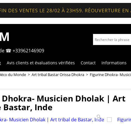
FIN DES VENTES LE 28/02 À 23H59. RÉOUVERTURE EN
OM
nde ☎ +33962146909
g
Avis clients et évaluations vérifiées
Contact
Informations
Déco du Monde
>
Art tribal Bastar Orissa Dhokra
>
Figurine Dhokra- Musicie
 Dhokra- Musicien Dholak | Art
e Bastar, Inde