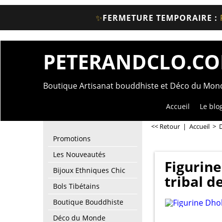
✨
FERMETURE TEMPORAIRE :
PETERANDCLO.C
Boutique Artisanat bouddhiste et Déco du Mo
Accueil
Le blo
<< Retour
|
Accueil
>
Promotions
Les Nouveautés
Figurine
Bijoux Ethniques Chic
tribal d
Bols Tibétains
Boutique Bouddhiste
Déco du Monde