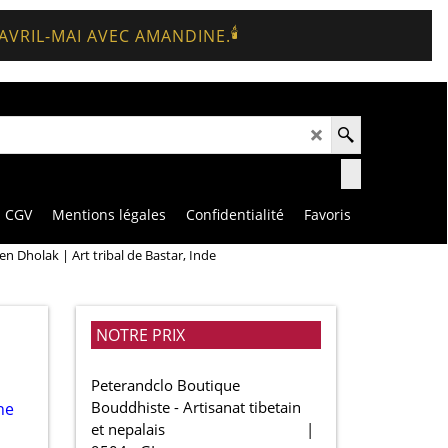
🕯️
 AVRIL-MAI AVEC AMANDINE.
CGV
Mentions légales
Confidentialité
Favoris
n Dholak | Art tribal de Bastar, Inde
NOTRE PRIX
Peterandclo Boutique
Bouddhiste - Artisanat tibetain
et nepalais