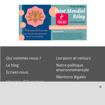
Qui sommes-nous ?
Livraison et retours
Le blog
Notre politique
environnementale
Ecrivez-nous
Mentions légales
Horaires d'Ouverture -
Peterandclo.com
Consultez les avis
vérifiés - Boutique
PeterandClo