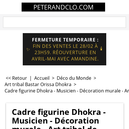
PETERANDCLO.COM
FERMETURE TEMPORAIRE :
FIN DES VENTES LE 28/02 À
🕯️
✨
23H59. RÉOUVERTURE EN
AVRIL-MAI AVEC AMANDINE.
<< Retour
|
Accueil
>
Déco du Monde
>
Art tribal Bastar Orissa Dhokra
>
Cadre figurine Dhokra - Musicien - Décoration murale - Ar
Cadre figurine Dhokra -
Musicien - Décoration