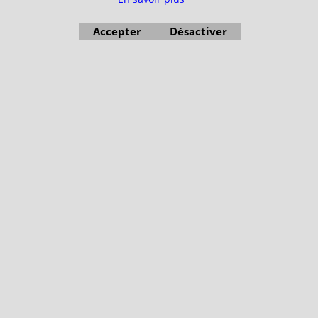
Accepter
Désactiver
Boutique en ligne créés avec le logiciel eCommerce ShopFactory